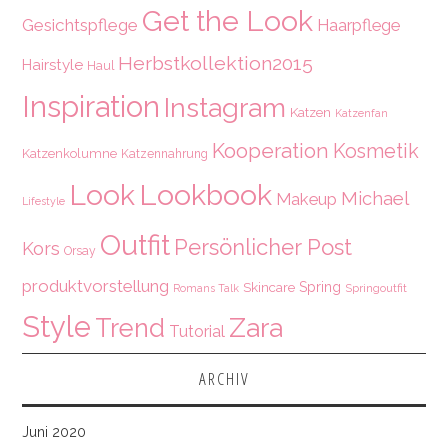
Get the Look
Gesichtspflege
Haarpflege
Herbstkollektion2015
Hairstyle
Haul
Inspiration
Instagram
Katzen
Katzenfan
Kooperation
Kosmetik
Katzenkolumne
Katzennahrung
Look
Lookbook
Michael
Makeup
Lifestyle
Outfit
Persönlicher Post
Kors
Orsay
produktvorstellung
Spring
Skincare
Springoutfit
Romans Talk
Style
Zara
Trend
Tutorial
ARCHIV
Juni 2020