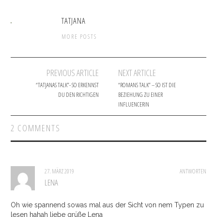
TATJANA
MORE POSTS
PREVIOUS ARTICLE
NEXT ARTICLE
Post navigation
“TATJANAS TALK”- SO ERKENNST
“ROMANS TALK” – SO IST DIE
DU DEN RICHTIGEN
BEZIEHUNG ZU EINER
INFLUENCERIN
2 COMMENTS
27. MÄRZ 2019
ANTWORTEN
LENA
Oh wie spannend sowas mal aus der Sicht von nem Typen zu
lesen hahah liebe grüße Lena