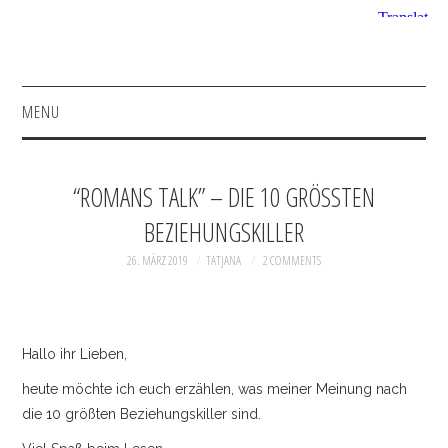
MENU
HOME
“ROMANS TALK” – DIE 10 GRÖSSTEN B
FASHION
EZIEHUNGSKILLER
BEAUTY
26. MÄRZ 2019
TATJANA
2 COMMENTS
SHOP
Hallo ihr Lieben,
INSTAGRAM
heute möchte ich euch erzählen, was meiner Meinung nach
FACEBOOK
die 10 größten Beziehungskiller sind.