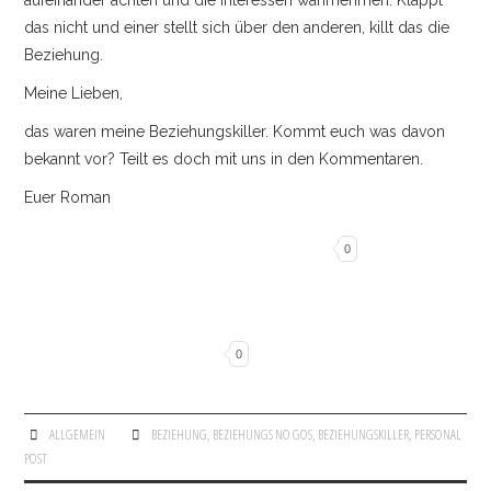
aufeinander achten und die Interessen wahrnehmen. Klappt
das nicht und einer stellt sich über den anderen, killt das die
Beziehung.
Meine Lieben,
das waren meine Beziehungskiller. Kommt euch was davon
bekannt vor? Teilt es doch mit uns in den Kommentaren.
Euer Roman
0
0
ALLGEMEIN
BEZIEHUNG
,
BEZIEHUNGS NO GOS
,
BEZIEHUNGSKILLER
,
PERSONAL
POST