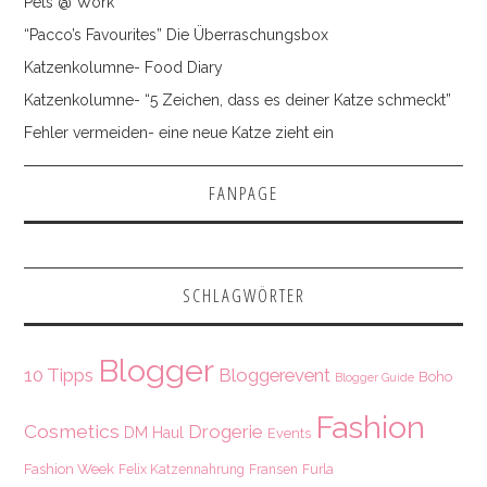
Pets @ Work
“Pacco’s Favourites” Die Überraschungsbox
Katzenkolumne- Food Diary
Katzenkolumne- “5 Zeichen, dass es deiner Katze schmeckt”
Fehler vermeiden- eine neue Katze zieht ein
FANPAGE
SCHLAGWÖRTER
Blogger
10 Tipps
Bloggerevent
Boho
Blogger Guide
Fashion
Cosmetics
Drogerie
DM Haul
Events
Fashion Week
Felix Katzennahrung
Fransen
Furla