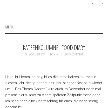
MENU
HOME
KATZENKOLUMNE- FOOD DIARY
FASHION
26. NOVEMBER 2019
TATJANA
LEAVE A COMMENT
BEAUTY
SHOP
Hallo ihr Lieben, heute gibt es die letzte Katzenkolumne in
diesem Jahr…richtig gehört, das Jahr ist schon fast bald wieder
INSTAGRAM
um:-). Das Thema “Katzen” wird auch im Dezember noch mal
präsent, hierzu aber zu einem späteren Zeitpunkt mehr, denn
FACEBOOK
ich habe noch eine Überraschung für euch, die noch streng
geheim ist.