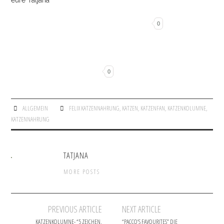
eure Tatjana
0
0
ALLGEMEIN
FELIX KATZENNAHRUNG
,
KATZEN
,
KATZENFAN
,
KATZENKOLUMNE
,
KATZENNAHRUNG
TATJANA
MORE POSTS
PREVIOUS ARTICLE
NEXT ARTICLE
KATZENKOLUMNE- “5 ZEICHEN,
“PACCO’S FAVOURITES” DIE