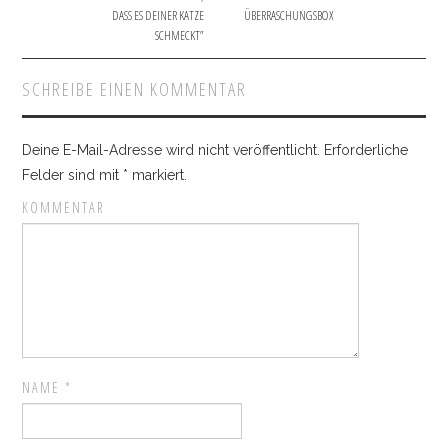
Post navigation
DASS ES DEINER KATZE
ÜBERRASCHUNGSBOX
SCHMECKT”
SCHREIBE EINEN KOMMENTAR
Deine E-Mail-Adresse wird nicht veröffentlicht.
Erforderliche
Felder sind mit
*
markiert.
KOMMENTAR
NAME
*