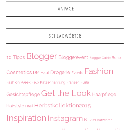
FANPAGE
SCHLAGWÖRTER
Blogger
10 Tipps
Bloggerevent
Boho
Blogger Guide
Fashion
Cosmetics
Drogerie
DM Haul
Events
Fashion Week
Felix Katzennahrung
Fransen
Furla
Get the Look
Gesichtspflege
Haarpflege
Herbstkollektion2015
Hairstyle
Haul
Inspiration
Instagram
Katzen
Katzenfan