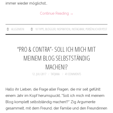
immer wieder möglichst…
Continue Reading
→
ALLGEMEIN
10 TIPPS
,
BLOGGER
,
INSPIRATION
,
INSTAGRAM
,
PERSÖNLICHER POST
“PRO & CONTRA”- SOLL ICH MICH MIT
MEINEM BLOG SELBSTSTÄNDIG
MACHEN!?
12. JULI 2017
TATJANA
41 COMMENTS
Hallo ihr Lieben, die Frage aller Fragen, die mir seit gefühlt
einem Jahr im Kopf herumspuckt…”Soll ich mich mit meinem
Blog komplett selbstständig machen!?” Zig Argumente
gesammelt, mit dem Freund, der Familie und den Freundinnen