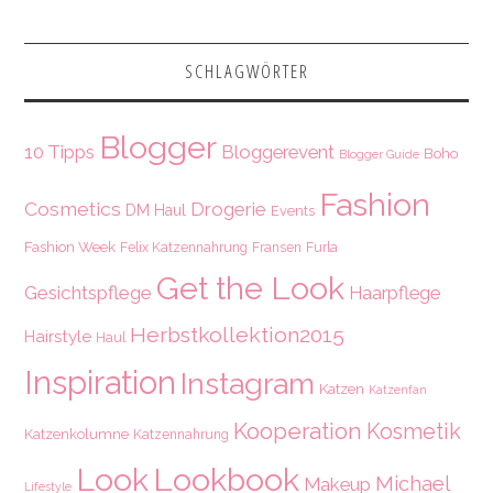
SCHLAGWÖRTER
Blogger
10 Tipps
Bloggerevent
Boho
Blogger Guide
Fashion
Cosmetics
Drogerie
DM Haul
Events
Fashion Week
Felix Katzennahrung
Fransen
Furla
Get the Look
Gesichtspflege
Haarpflege
Herbstkollektion2015
Hairstyle
Haul
Inspiration
Instagram
Katzen
Katzenfan
Kooperation
Kosmetik
Katzenkolumne
Katzennahrung
Look
Lookbook
Michael
Makeup
Lifestyle