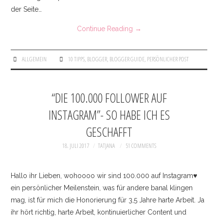
der Seite…
Continue Reading
→
ALLGEMEIN
10 TIPPS
,
BLOGGER
,
BLOGGER GUIDE
,
PERSÖNLICHER POST
“DIE 100.000 FOLLOWER AUF
INSTAGRAM”- SO HABE ICH ES
GESCHAFFT
18. JULI 2017
TATJANA
51 COMMENTS
Hallo ihr Lieben, wohoooo wir sind 100.000 auf Instagram♥
ein persönlicher Meilenstein, was für andere banal klingen
mag, ist für mich die Honorierung für 3,5 Jahre harte Arbeit. Ja
ihr hört richtig, harte Arbeit, kontinuierlicher Content und