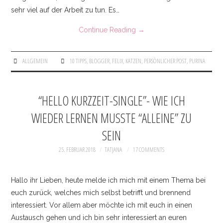
KONTAKT
sehr viel auf der Arbeit zu tun. Es…
Continue Reading
→
IMPRESSUM
ALLGEMEIN
10 TIPPS
,
BLOGGER
,
FELIX
,
KATZEN
,
PERSÖNLICHER POST
,
PURINA
“HELLO KURZZEIT-SINGLE”- WIE ICH
WIEDER LERNEN MUSSTE “ALLEINE” ZU
SEIN
25. FEBRUAR 2018
TATJANA
17 COMMENTS
Hallo ihr Lieben, heute melde ich mich mit einem Thema bei
euch zurück, welches mich selbst betrifft und brennend
interessiert. Vor allem aber möchte ich mit euch in einen
Austausch gehen und ich bin sehr interessiert an euren