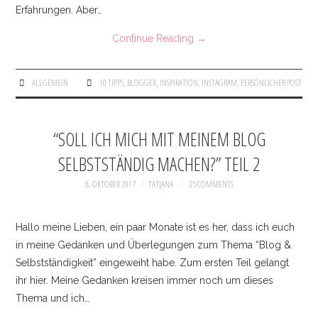
Erfahrungen. Aber…
Continue Reading
→
ALLGEMEIN
10 TIPPS
,
BLOGGER
,
INSPIRATION
,
INSTAGRAM
,
PERSÖNLICHER POST
“SOLL ICH MICH MIT MEINEM BLOG
SELBSTSTÄNDIG MACHEN?” TEIL 2
8. OKTOBER 2017
TATJANA
35 COMMENTS
Hallo meine Lieben, ein paar Monate ist es her, dass ich euch
in meine Gedanken und Überlegungen zum Thema “Blog &
Selbstständigkeit” eingeweiht habe. Zum ersten Teil gelangt
ihr hier. Meine Gedanken kreisen immer noch um dieses
Thema und ich…