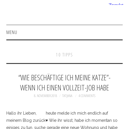
MENU
HOME
10 TIPPS
FASHION
BEAUTY
“WIE BESCHÄFTIGE ICH MEINE KATZE”-
WENN ICH EINEN VOLLZEIT-JOB HABE
SHOP
8. NOVEMBER 2018
TATJANA
4 COMMENTS
INSTAGRAM
Hallo ihr Lieben, heute melde ich mich endlich auf
FACEBOOK
meinem Blog zurück♥ Wie ihr wisst, habe ich momentan so
einiges zu tun, suche gerade eine neue Wohnung und habe