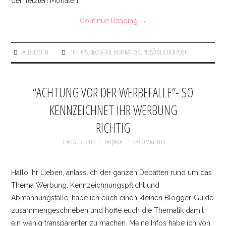
den letzten Monaten…
Continue Reading
→
ALLGEMEIN
10 TIPPS
,
BLOGGER
,
INSPIRATION
,
PERSÖNLICHER POST
“ACHTUNG VOR DER WERBEFALLE”- SO
KENNZEICHNET IHR WERBUNG
RICHTIG
3. AUGUST 2017
TATJANA
28 COMMENTS
Hallo ihr Lieben, anlässlich der ganzen Debatten rund um das
Thema Werbung, Kennzeichnungspflicht und
Abmahnungsfalle, habe ich euch einen kleinen Blogger-Guide
zusammengeschrieben und hoffe euch die Thematik damit
ein wenig transparenter zu machen. Meine Infos habe ich von