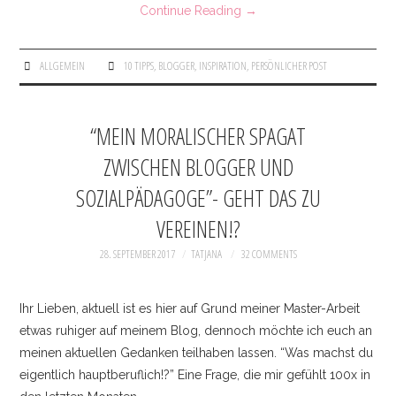
Continue Reading
→
ALLGEMEIN
10 TIPPS
,
BLOGGER
,
INSPIRATION
,
PERSÖNLICHER POST
“MEIN MORALISCHER SPAGAT
ZWISCHEN BLOGGER UND
SOZIALPÄDAGOGE”- GEHT DAS ZU
VEREINEN!?
28. SEPTEMBER 2017
TATJANA
32 COMMENTS
Ihr Lieben, aktuell ist es hier auf Grund meiner Master-Arbeit
etwas ruhiger auf meinem Blog, dennoch möchte ich euch an
meinen aktuellen Gedanken teilhaben lassen. “Was machst du
eigentlich hauptberuflich!?” Eine Frage, die mir gefühlt 100x in