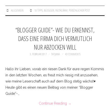
ALLGEMEIN
10 TIPPS
,
BLOGGER
,
INSTAGRAM
,
PERSÖNLICHER POST
“BLOGGER GUIDE”- WIE DU ERKENNST,
DASS EINE FIRMA DICH VERMUTLICH
NUR ABZOCKEN WILL
3. FEBRUAR 2017
TATJANA
43 COMMENTS
Hallo ihr Lieben, vorab ein riesen Dank für eure regen Kommis
in den letzten Wochen, es freut mich riesig mit anzusehen,
wie meine Leserschaft auch auf dem Blog stetig wächst♥
Heute gibt es einen neuen Beitrag von meiner “Blogger
Guide”-…
Continue Reading
→