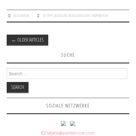
ALLGEMEIN
10 TIPPS
,
BLOGGER
,
BLOGGER GUIDE
,
INSPIRATION
←
OLDER ARTICLES
Post navigation
SUCHE
Search for:
SOZIALE NETZWERKE
tatjana@pastellrose.com