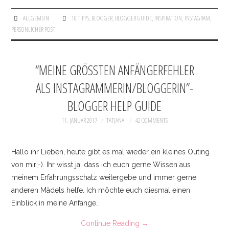
ALLGEMEIN
10 TIPPS
,
BLOGGER
,
BLOGGER GUIDE
,
INSPIRATION
,
INSTAGRAM
,
PERSÖNLICHER POST
“MEINE GRÖSSTEN ANFÄNGERFEHLER A
LS INSTAGRAMMERIN/BLOGGERIN”- B
LOGGER HELP GUIDE
11. JANUAR 2017
TATJANA
42 COMMENTS
Hallo ihr Lieben, heute gibt es mal wieder ein kleines Outing
von mir;-). Ihr wisst ja, dass ich euch gerne Wissen aus
meinem Erfahrungsschatz weitergebe und immer gerne
anderen Mädels helfe. Ich möchte euch diesmal einen
Einblick in meine Anfänge…
Continue Reading
→