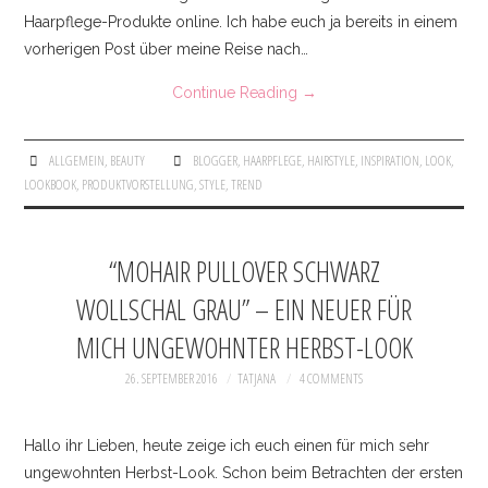
KONTAKT
Haarpflege-Produkte online. Ich habe euch ja bereits in einem
vorherigen Post über meine Reise nach…
IMPRESSUM
Continue Reading
→
ALLGEMEIN
,
BEAUTY
BLOGGER
,
HAARPFLEGE
,
HAIRSTYLE
,
INSPIRATION
,
LOOK
,
LOOKBOOK
,
PRODUKTVORSTELLUNG
,
STYLE
,
TREND
“MOHAIR PULLOVER SCHWARZ
WOLLSCHAL GRAU” – EIN NEUER FÜR
MICH UNGEWOHNTER HERBST-LOOK
26. SEPTEMBER 2016
TATJANA
4 COMMENTS
Hallo ihr Lieben, heute zeige ich euch einen für mich sehr
ungewohnten Herbst-Look. Schon beim Betrachten der ersten