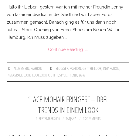
Hallo ihr Lieben, gestern war ich mit meiner Freundin Jenny
von fashionindividual in der Stadt und wir haben Fotos
zusammen gemacht. Danach ging es für uns dann noch
auf das Store-Opening von Ecco-Shoes am Neuen Wall in
Hamburg. Ich muss zugeben,…
Continue Reading
→
ALLGEMEIN
,
FASHION
BLOGGER
,
FASHION
,
GET THE LOOK
,
INSPIRATION
,
INSTAGRAM
,
LOOK
,
LOOKBOOK
,
OUTFIT
,
STYLE
,
TREND
,
ZARA
“LACE MOHAIR FRINGES” – DREI
TRENDS IN EINEM LOOK
6. SEPTEMBER 2016
TATJANA
6 COMMENTS