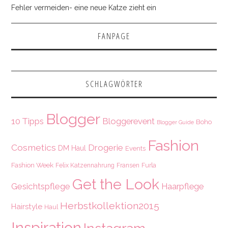
Fehler vermeiden- eine neue Katze zieht ein
FANPAGE
SCHLAGWÖRTER
Blogger
10 Tipps
Bloggerevent
Boho
Blogger Guide
Fashion
Cosmetics
Drogerie
DM Haul
Events
Fashion Week
Felix Katzennahrung
Fransen
Furla
Get the Look
Gesichtspflege
Haarpflege
Herbstkollektion2015
Hairstyle
Haul
Inspiration