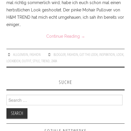
mal richtig sommerlich wird, habe ich euch schon mal einen
herbstlichen Look geshootet. Der pinke Mohair Pullover von
H&M TREND hat mich echt umgehauen, ich sah ihn bereits vor
einiger…
Continue Reading
→
ALLGEMEIN
,
FASHION
BLOGGER
,
FASHION
,
GET THE LOOK
,
INSPIRATION
,
LOOK
,
LOOKBOOK
,
OUTFIT
,
STYLE
,
TREND
,
ZARA
SUCHE
Search for:
SOZIALE NETZWERKE