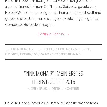
Hallo ihr Lieben, im heutigen Post vereine ich gleich drei
aktuelle Trends in einem Outfit. Lace/Spitze ist gerade zum
Herbst/Winter immer ein großes Thema in der Modewelt und
gerade dieses Jahr feiert die Lingerie-Mode ihr ganz großes
Comeback. Besonders sexy zu…
Continue Reading
→
ALLGEMEIN
,
FASHION
BLOGGER
,
FASHION
,
FRANSEN
,
GET THE LOOK
,
INSPIRATION
,
INSTAGRAM
,
LOOK
,
LOOKBOOK
,
OUTFIT
,
STYLE
,
TREND
,
ZARA
“PINK MOHAIR”- MEIN ERSTES
HERBST-OUTFIT 2016
4. SEPTEMBER 2016
TATJANA
4 COMMENTS
Hallo ihr Lieben, bevor es in Hamburg nächste Woche noch