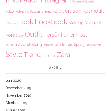
Instagram
Katzen
Katzenfan
Kooperation
Kosmetik
Katzenkolumne
Katzennahrung
Look
Lookbook
Michael
Makeup
Lifestyle
Outfit
Persönlicher Post
Kors
Orsay
produktvorstellung
Spring
Skincare
Springoutfit
Romans Talk
Style
Zara
Trend
Tutorial
ARCHIV
Juni 2020
Dezember 2019
November 2019
Oktober 2019
August 2019