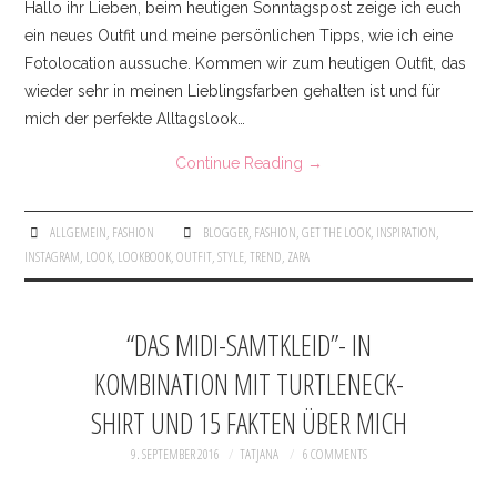
Hallo ihr Lieben, beim heutigen Sonntagspost zeige ich euch
ein neues Outfit und meine persönlichen Tipps, wie ich eine
Fotolocation aussuche. Kommen wir zum heutigen Outfit, das
wieder sehr in meinen Lieblingsfarben gehalten ist und für
mich der perfekte Alltagslook…
Continue Reading
→
ALLGEMEIN
,
FASHION
BLOGGER
,
FASHION
,
GET THE LOOK
,
INSPIRATION
,
INSTAGRAM
,
LOOK
,
LOOKBOOK
,
OUTFIT
,
STYLE
,
TREND
,
ZARA
“DAS MIDI-SAMTKLEID”- IN
KOMBINATION MIT TURTLENECK-
SHIRT UND 15 FAKTEN ÜBER MICH
9. SEPTEMBER 2016
TATJANA
6 COMMENTS