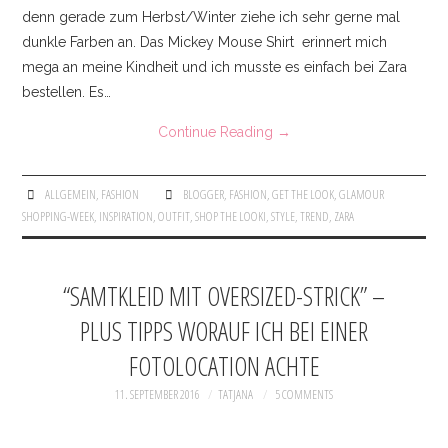
denn gerade zum Herbst/Winter ziehe ich sehr gerne mal
dunkle Farben an. Das Mickey Mouse Shirt erinnert mich
mega an meine Kindheit und ich musste es einfach bei Zara
bestellen. Es…
Continue Reading
→
ALLGEMEIN
,
FASHION
BLOGGER
,
FASHION
,
GET THE LOOK
,
GLAMOUR
SHOPPING-WEEK
,
INSPIRATION
,
OUTFIT
,
SHOP THE LOOKI
,
STYLE
,
TREND
,
ZARA
“SAMTKLEID MIT OVERSIZED-STRICK” –
PLUS TIPPS WORAUF ICH BEI EINER
FOTOLOCATION ACHTE
11. SEPTEMBER 2016
TATJANA
5 COMMENTS