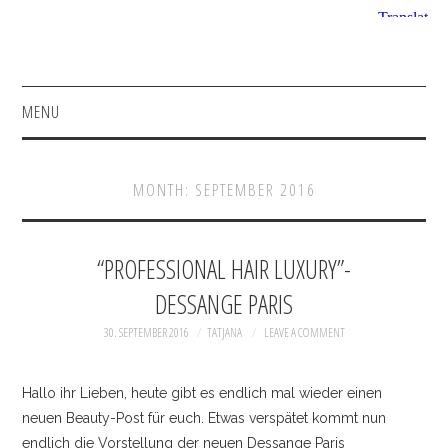
MENU
HOME
MONTH:
SEPTEMBER 2016
FASHION
BEAUTY
“PROFESSIONAL HAIR LUXURY”-
DESSANGE PARIS
SHOP
30. SEPTEMBER 2016
TATJANA
LEAVE A COMMENT
INSTAGRAM
Hallo ihr Lieben, heute gibt es endlich mal wieder einen
FACEBOOK
neuen Beauty-Post für euch. Etwas verspätet kommt nun
endlich die Vorstellung der neuen Dessange Paris