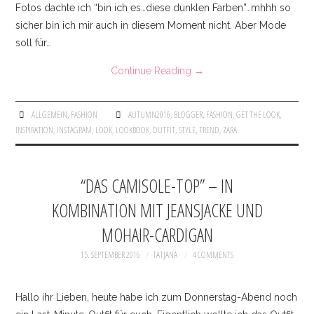
Fotos dachte ich “bin ich es…diese dunklen Farben”…mhhh so
sicher bin ich mir auch in diesem Moment nicht. Aber Mode
soll für…
Continue Reading
→
ALLGEMEIN
,
FASHION
AUTUMN2016
,
BLOGGER
,
FASHION
,
GET THE LOOK
,
INSPIRATION
,
INSTAGRAM
,
LOOK
,
LOOKBOOK
,
OUTFIT
,
STYLE
,
TREND
,
ZARA
“DAS CAMISOLE-TOP” – IN
KOMBINATION MIT JEANSJACKE UND
MOHAIR-CARDIGAN
15. SEPTEMBER 2016
TATJANA
4 COMMENTS
Hallo ihr Lieben, heute habe ich zum Donnerstag-Abend noch