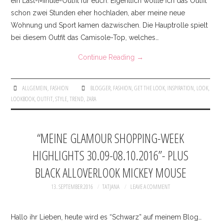
ein Last-Minute-Outfit für euch. Eigentlich wollte ich das Outfit
schon zwei Stunden eher hochladen, aber meine neue
Wohnung und Sport kamen dazwischen. Die Hauptrolle spielt
bei diesem Outfit das Camisole-Top, welches…
Continue Reading
→
ALLGEMEIN
,
FASHION
BLOGGER
,
FASHION
,
GET THE LOOK
,
INSPIRATION
,
LOOK
,
LOOKBOOK
,
OUTFIT
,
STYLE
,
TREND
,
ZARA
“MEINE GLAMOUR SHOPPING-WEEK
HIGHLIGHTS 30.09-08.10.2016”- PLUS
BLACK ALLOVERLOOK MICKEY MOUSE
13. SEPTEMBER 2016
TATJANA
LEAVE A COMMENT
Hallo ihr Lieben, heute wird es “Schwarz” auf meinem Blog…