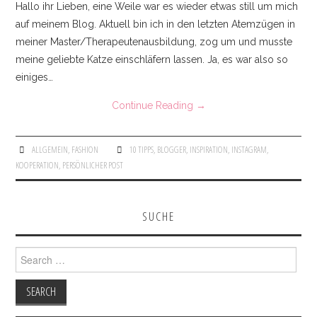
Hallo ihr Lieben, eine Weile war es wieder etwas still um mich
auf meinem Blog. Aktuell bin ich in den letzten Atemzügen in
meiner Master/Therapeutenausbildung, zog um und musste
meine geliebte Katze einschläfern lassen. Ja, es war also so
einiges…
Continue Reading
→
ALLGEMEIN
,
FASHION
10 TIPPS
,
BLOGGER
,
INSPIRATION
,
INSTAGRAM
,
KOOPERATION
,
PERSÖNLICHER POST
SUCHE
Search for: