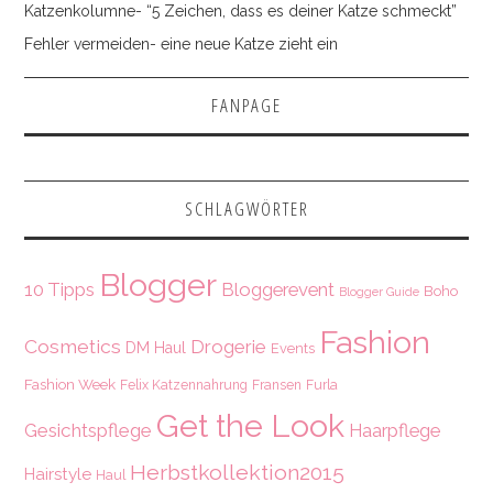
Katzenkolumne- “5 Zeichen, dass es deiner Katze schmeckt”
Fehler vermeiden- eine neue Katze zieht ein
FANPAGE
SCHLAGWÖRTER
Blogger
10 Tipps
Bloggerevent
Boho
Blogger Guide
Fashion
Cosmetics
Drogerie
DM Haul
Events
Fashion Week
Felix Katzennahrung
Fransen
Furla
Get the Look
Gesichtspflege
Haarpflege
Herbstkollektion2015
Hairstyle
Haul