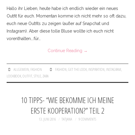
Hallo ihr Lieben, heute habe ich endlich wieder ein neues
Outfit für euch. Momentan komme ich nicht mehr so oft dazu,
euch neue Outfits zu zeigen (außer auf Snapchat und
Instagram). Aber diese tolle Bluse wollte ich euch nicht
vorenthalten….für…
Continue Reading
→
ALLGEMEIN
,
FASHION
FASHION
,
GET THE LOOK
,
INSPIRATION
,
INSTAGRAM
,
LOOKBOOK
,
OUTFIT
,
STYLE
,
ZARA
10 TIPPS- “WIE BEKOMME ICH MEINE
ERSTE KOOPERATION?” TEIL 2
13. JUNI 2016
TATJANA
9 COMMENTS