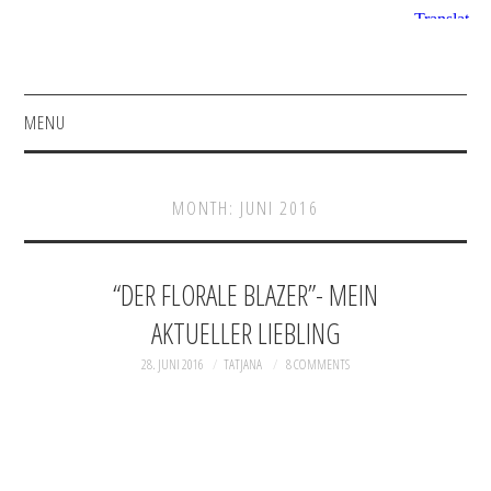
MENU
HOME
MONTH:
JUNI 2016
FASHION
BEAUTY
“DER FLORALE BLAZER”- MEIN
AKTUELLER LIEBLING
SHOP
28. JUNI 2016
TATJANA
8 COMMENTS
INSTAGRAM
FACEBOOK