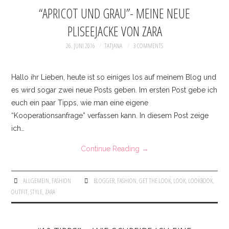
“APRICOT UND GRAU”- MEINE NEUE
PLISEEJACKE VON ZARA
26. JUNI 2016
TATJANA
3 COMMENTS
Hallo ihr Lieben, heute ist so einiges los auf meinem Blog und
es wird sogar zwei neue Posts geben. Im ersten Post gebe ich
euch ein paar Tipps, wie man eine eigene
“Kooperationsanfrage” verfassen kann. In diesem Post zeige
ich…
Continue Reading
→
ALLGEMEIN
,
FASHION
BLOGGER
,
FASHION
,
GET THE LOOK
,
LOOK
,
LOOKBOOK
,
OUTFIT
,
STYLE
,
ZARA