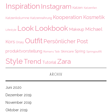
Inspiration
Instagram
Katzen
Katzenfan
Kooperation
Kosmetik
Katzenkolumne
Katzennahrung
Look
Lookbook
Michael
Makeup
Lifestyle
Outfit
Persönlicher Post
Kors
Orsay
produktvorstellung
Spring
Skincare
Springoutfit
Romans Talk
Style
Zara
Trend
Tutorial
ARCHIV
Juni 2020
Dezember 2019
November 2019
Oktober 2019