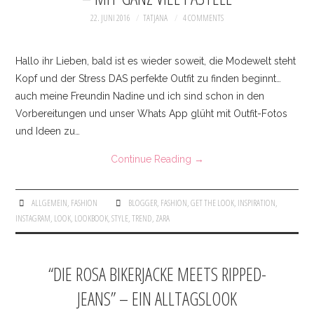
22. JUNI 2016
TATJANA
4 COMMENTS
Hallo ihr Lieben, bald ist es wieder soweit, die Modewelt steht
Kopf und der Stress DAS perfekte Outfit zu finden beginnt…
auch meine Freundin Nadine und ich sind schon in den
Vorbereitungen und unser Whats App glüht mit Outfit-Fotos
und Ideen zu…
Continue Reading
→
ALLGEMEIN
,
FASHION
BLOGGER
,
FASHION
,
GET THE LOOK
,
INSPIRATION
,
INSTAGRAM
,
LOOK
,
LOOKBOOK
,
STYLE
,
TREND
,
ZARA
“DIE ROSA BIKERJACKE MEETS RIPPED-
JEANS” – EIN ALLTAGSLOOK