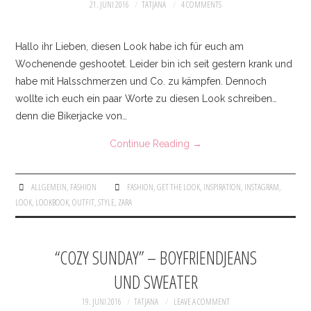
21. JUNI 2016
TATJANA
4 COMMENTS
Hallo ihr Lieben, diesen Look habe ich für euch am
Wochenende geshootet. Leider bin ich seit gestern krank und
habe mit Halsschmerzen und Co. zu kämpfen. Dennoch
wollte ich euch ein paar Worte zu diesen Look schreiben…
denn die Bikerjacke von…
Continue Reading
→
ALLGEMEIN
,
FASHION
FASHION
,
GET THE LOOK
,
INSPIRATION
,
INSTAGRAM
,
LOOK
,
LOOKBOOK
,
OUTFIT
,
STYLE
,
ZARA
“COZY SUNDAY” – BOYFRIENDJEANS
UND SWEATER
19. JUNI 2016
TATJANA
LEAVE A COMMENT