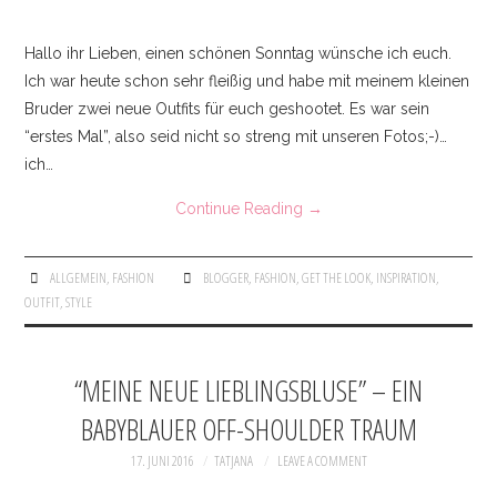
Hallo ihr Lieben, einen schönen Sonntag wünsche ich euch.
Ich war heute schon sehr fleißig und habe mit meinem kleinen
Bruder zwei neue Outfits für euch geshootet. Es war sein
“erstes Mal”, also seid nicht so streng mit unseren Fotos;-)…
ich…
Continue Reading
→
ALLGEMEIN
,
FASHION
BLOGGER
,
FASHION
,
GET THE LOOK
,
INSPIRATION
,
OUTFIT
,
STYLE
“MEINE NEUE LIEBLINGSBLUSE” – EIN
BABYBLAUER OFF-SHOULDER TRAUM
17. JUNI 2016
TATJANA
LEAVE A COMMENT