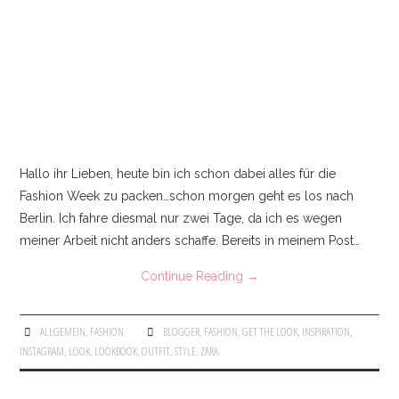
KONTAKT
IMPRESSUM
Hallo ihr Lieben, heute bin ich schon dabei alles für die
Fashion Week zu packen…schon morgen geht es los nach
Berlin. Ich fahre diesmal nur zwei Tage, da ich es wegen
meiner Arbeit nicht anders schaffe. Bereits in meinem Post…
Continue Reading
→
ALLGEMEIN
,
FASHION
BLOGGER
,
FASHION
,
GET THE LOOK
,
INSPIRATION
,
INSTAGRAM
,
LOOK
,
LOOKBOOK
,
OUTFIT
,
STYLE
,
ZARA