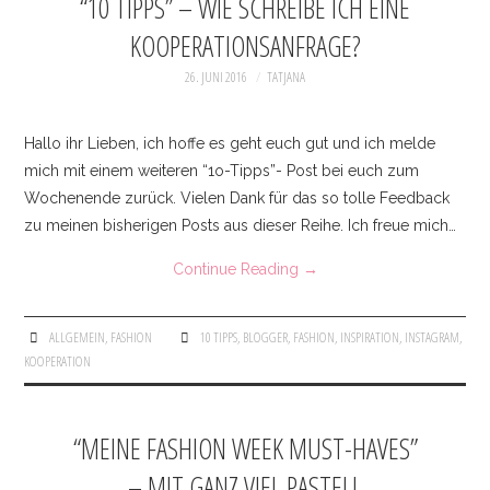
“10 TIPPS” – WIE SCHREIBE ICH EINE
KOOPERATIONSANFRAGE?
26. JUNI 2016
TATJANA
Hallo ihr Lieben, ich hoffe es geht euch gut und ich melde
mich mit einem weiteren “1o-Tipps”- Post bei euch zum
Wochenende zurück. Vielen Dank für das so tolle Feedback
zu meinen bisherigen Posts aus dieser Reihe. Ich freue mich…
Continue Reading
→
ALLGEMEIN
,
FASHION
10 TIPPS
,
BLOGGER
,
FASHION
,
INSPIRATION
,
INSTAGRAM
,
KOOPERATION
“MEINE FASHION WEEK MUST-HAVES”
– MIT GANZ VIEL PASTELL