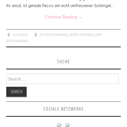
KONTAKT
ihr wisst, ist gerade Pacco ein echt verfressener Schlingel…
Continue Reading
→
IMPRESSUM
ALLGEMEIN
FELIX KATZENNAHRUNG
,
KATZEN
,
KATZENKOLUMNE
,
KATZENNAHRUNG
SUCHE
Search for:
SOZIALE NETZWERKE