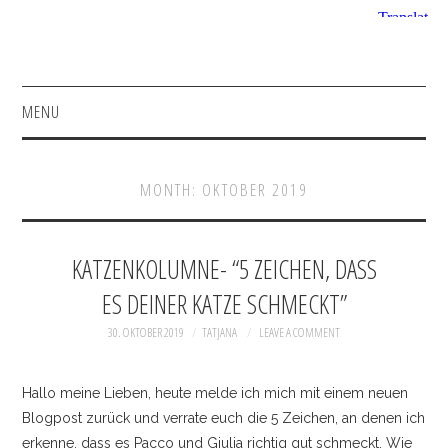
MENU
HOME
MONTH:
OKTOBER 2019
FASHION
BEAUTY
KATZENKOLUMNE- “5 ZEICHEN, DASS
ES DEINER KATZE SCHMECKT”
SHOP
30. OKTOBER 2019
TATJANA
LEAVE A COMMENT
INSTAGRAM
Hallo meine Lieben, heute melde ich mich mit einem neuen
FACEBOOK
Blogpost zurück und verrate euch die 5 Zeichen, an denen ich
erkenne, dass es Pacco und Giulia richtig gut schmeckt. Wie