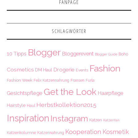
FANPAGE
SCHLAGWÖRTER
Blogger
10 Tipps
Bloggerevent
Boho
Blogger Guide
Fashion
Cosmetics
Drogerie
DM Haul
Events
Fashion Week
Felix Katzennahrung
Fransen
Furla
Get the Look
Gesichtspflege
Haarpflege
Herbstkollektion2015
Hairstyle
Haul
Inspiration
Instagram
Katzen
Katzenfan
Kooperation
Kosmetik
Katzenkolumne
Katzennahrung