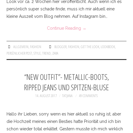
Look vor ca. 2 Wochen hier veröffentlicht. Auch wenn ich es
KONTAKT
persönlich super schade finde, muss ich mir aktuell eine
kleine Auszeit vom Blog nehmen. Auf Instagram bin…
IMPRESSUM
Continue Reading
→
ALLGEMEIN
,
FASHION
BLOGGER
,
FASHION
,
GET THE LOOK
,
LOOKBOOK
,
PERSÖNLICHER POST
,
STYLE
,
TREND
,
ZARA
“NEW OUTFIT”- METALLIC-BOOTS,
RIPPED JEANS UND SPITZEN-BLUSE
14. AUGUST 2017
TATJANA
49 COMMENTS
Hallo ihr Lieben, sorry wenn es hier aktuell so ruhig ist, aber
die Hochzeit meines einen Besties hatte Priorität und ich bin
schon wieder total erkältet. Gestern musste ich mich wirklich