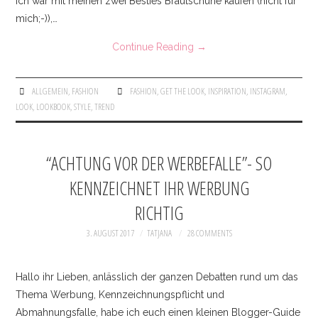
ich war mit meinen zwei Besties Brautschuhe kaufen (nicht für
mich;-)),…
Continue Reading
→
ALLGEMEIN
,
FASHION
FASHION
,
GET THE LOOK
,
INSPIRATION
,
INSTAGRAM
,
LOOK
,
LOOKBOOK
,
STYLE
,
TREND
“ACHTUNG VOR DER WERBEFALLE”- SO
KENNZEICHNET IHR WERBUNG
RICHTIG
3. AUGUST 2017
TATJANA
28 COMMENTS
Hallo ihr Lieben, anlässlich der ganzen Debatten rund um das
Thema Werbung, Kennzeichnungspflicht und
Abmahnungsfalle, habe ich euch einen kleinen Blogger-Guide