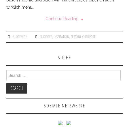
bieten möchte und seien wir mal ehrlich, es gibt nun auch
wirklich mehr…
Continue Reading
→
ALLGEMEIN
BLOGGER
,
INSPIRATION
,
PERSÖNLICHER POST
SUCHE
Search for:
SOZIALE NETZWERKE