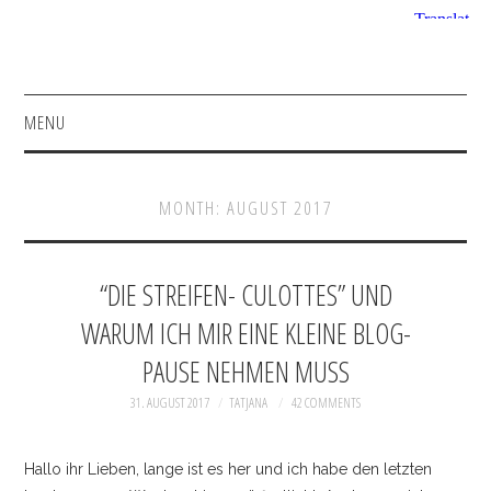
MENU
HOME
MONTH:
AUGUST 2017
FASHION
BEAUTY
“DIE STREIFEN- CULOTTES” UND
WARUM ICH MIR EINE KLEINE BLOG-
SHOP
PAUSE NEHMEN MUSS
INSTAGRAM
31. AUGUST 2017
TATJANA
42 COMMENTS
FACEBOOK
Hallo ihr Lieben, lange ist es her und ich habe den letzten