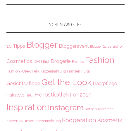
SCHLAGWÖRTER
Blogger
10 Tipps
Bloggerevent
Boho
Blogger Guide
Fashion
Cosmetics
Drogerie
DM Haul
Events
Fashion Week
Felix Katzennahrung
Fransen
Furla
Get the Look
Gesichtspflege
Haarpflege
Herbstkollektion2015
Hairstyle
Haul
Inspiration
Instagram
Katzen
Katzenfan
Kooperation
Kosmetik
Katzenkolumne
Katzennahrung