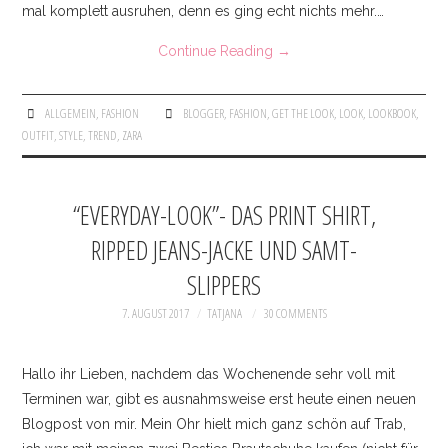
mal komplett ausruhen, denn es ging echt nichts mehr.…
Continue Reading
→
ALLGEMEIN
,
FASHION
BLOGGER
,
FASHION
,
GET THE LOOK
,
LOOK
,
LOOKBOOK
,
OUTFIT
,
STYLE
,
TREND
,
ZARA
“EVERYDAY-LOOK”- DAS PRINT SHIRT,
RIPPED JEANS-JACKE UND SAMT-
SLIPPERS
7. AUGUST 2017
TATJANA
30 COMMENTS
Hallo ihr Lieben, nachdem das Wochenende sehr voll mit
Terminen war, gibt es ausnahmsweise erst heute einen neuen
Blogpost von mir. Mein Ohr hielt mich ganz schön auf Trab,