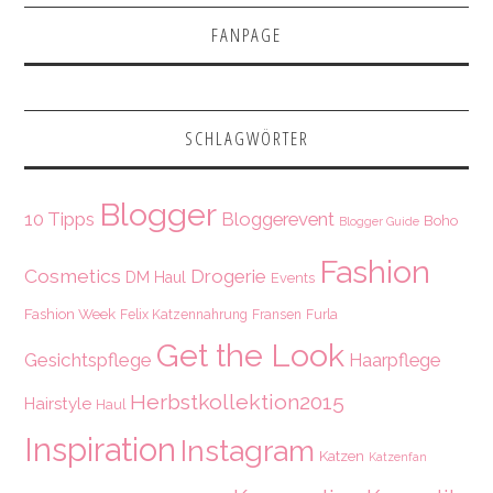
FANPAGE
SCHLAGWÖRTER
Blogger
10 Tipps
Bloggerevent
Boho
Blogger Guide
Fashion
Cosmetics
Drogerie
DM Haul
Events
Fashion Week
Felix Katzennahrung
Fransen
Furla
Get the Look
Gesichtspflege
Haarpflege
Herbstkollektion2015
Hairstyle
Haul
Inspiration
Instagram
Katzen
Katzenfan