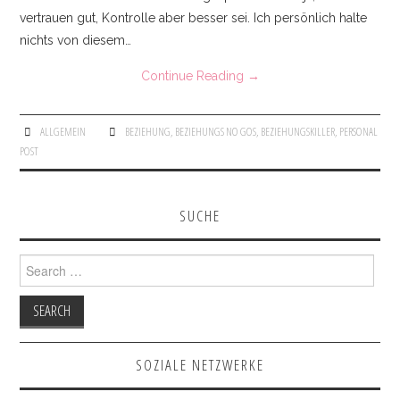
KONTAKT
vertrauen gut, Kontrolle aber besser sei. Ich persönlich halte
nichts von diesem…
IMPRESSUM
Continue Reading
→
ALLGEMEIN
BEZIEHUNG
,
BEZIEHUNGS NO GOS
,
BEZIEHUNGSKILLER
,
PERSONAL
POST
SUCHE
Search for:
SOZIALE NETZWERKE