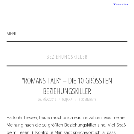
MENU
HOME
BEZIEHUNGSKILLER
FASHION
BEAUTY
“ROMANS TALK” – DIE 10 GRÖSSTEN B
EZIEHUNGSKILLER
SHOP
26. MÄRZ 2019
TATJANA
2 COMMENTS
INSTAGRAM
Hallo ihr Lieben, heute möchte ich euch erzählen, was meiner
FACEBOOK
Meinung nach die 10 größten Beziehungskiller sind. Viel Spaß
beim Lesen. 1. Kontrolle Man sagt sprichwörtlich ja, dass