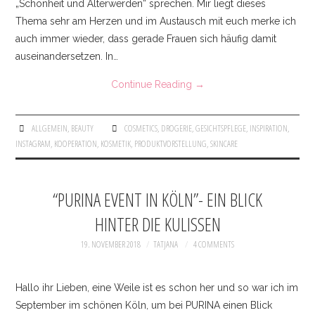
„Schönheit und Älterwerden“ sprechen. Mir liegt dieses
KONTAKT
Thema sehr am Herzen und im Austausch mit euch merke ich
auch immer wieder, dass gerade Frauen sich häufig damit
IMPRESSUM
auseinandersetzen. In…
Continue Reading
→
ALLGEMEIN
,
BEAUTY
COSMETICS
,
DROGERIE
,
GESICHTSPFLEGE
,
INSPIRATION
,
INSTAGRAM
,
KOOPERATION
,
KOSMETIK
,
PRODUKTVORSTELLUNG
,
SKINCARE
“PURINA EVENT IN KÖLN”- EIN BLICK
HINTER DIE KULISSEN
19. NOVEMBER 2018
TATJANA
4 COMMENTS
Hallo ihr Lieben, eine Weile ist es schon her und so war ich im
September im schönen Köln, um bei PURINA einen Blick