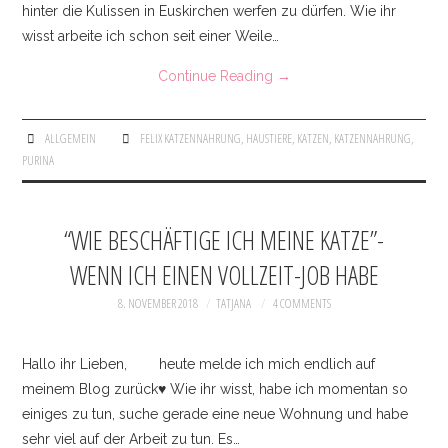
hinter die Kulissen in Euskirchen werfen zu dürfen. Wie ihr
wisst arbeite ich schon seit einer Weile…
Continue Reading
→
ALLGEMEIN
FELIX KATZENNAHRUNG
,
HAUSTIERE
,
KATZEN
,
KATZENNAHRUNG
,
PURINA
“WIE BESCHÄFTIGE ICH MEINE KATZE”-
WENN ICH EINEN VOLLZEIT-JOB HABE
8. NOVEMBER 2018
TATJANA
4 COMMENTS
Hallo ihr Lieben, heute melde ich mich endlich auf
meinem Blog zurück♥ Wie ihr wisst, habe ich momentan so
einiges zu tun, suche gerade eine neue Wohnung und habe
sehr viel auf der Arbeit zu tun. Es…