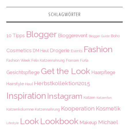
SCHLAGWÖRTER
Blogger
10 Tipps
Bloggerevent
Boho
Blogger Guide
Fashion
Cosmetics
Drogerie
DM Haul
Events
Fashion Week
Felix Katzennahrung
Fransen
Furla
Get the Look
Gesichtspflege
Haarpflege
Herbstkollektion2015
Hairstyle
Haul
Inspiration
Instagram
Katzen
Katzenfan
Kooperation
Kosmetik
Katzenkolumne
Katzennahrung
Look
Lookbook
Michael
Makeup
Lifestyle