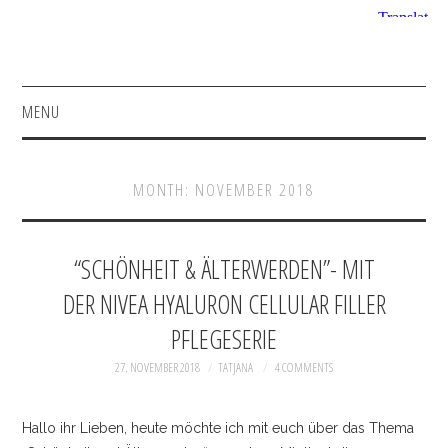
MENU
HOME
MONTH:
NOVEMBER 2018
FASHION
BEAUTY
“SCHÖNHEIT & ÄLTERWERDEN”- MIT
DER NIVEA HYALURON CELLULAR FILLER
SHOP
PFLEGESERIE
INSTAGRAM
27. NOVEMBER 2018
TATJANA
4 COMMENTS
FACEBOOK
Hallo ihr Lieben, heute möchte ich mit euch über das Thema