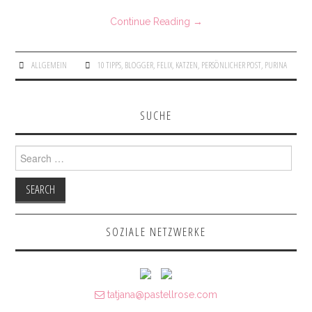
Continue Reading
→
ALLGEMEIN
10 TIPPS
,
BLOGGER
,
FELIX
,
KATZEN
,
PERSÖNLICHER POST
,
PURINA
SUCHE
Search for:
SOZIALE NETZWERKE
tatjana@pastellrose.com