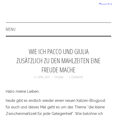
MENU
HOME
WIE ICH PACCO UND GIULIA
FASHION
ZUSÄTZLICH ZU DEN MAHLZEITEN EINE
FREUDE MACHE
BEAUTY
27. APRIL 2019
TATJANA
1 COMMENT
SHOP
Hallo meine Lieben,
INSTAGRAM
heute gibt es endlich wieder einen neuen Katzen-Blogpost
für euch und dieses Mal geht es um das Thema “die kleine
FACEBOOK
Zwischenmahlzeit für jede Gelegenheit”. Wie belohne ich