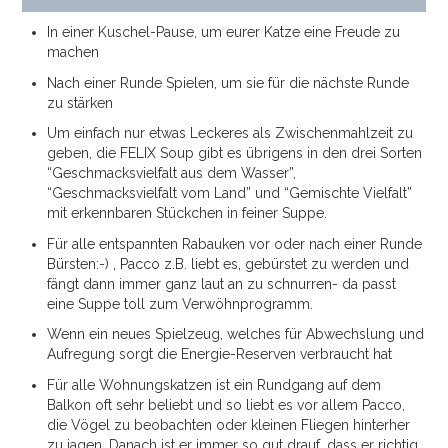
In einer Kuschel-Pause, um eurer Katze eine Freude zu
machen
Nach einer Runde Spielen, um sie für die nächste Runde
zu stärken
Um einfach nur etwas Leckeres als Zwischenmahlzeit zu
geben, die FELIX Soup gibt es übrigens in den drei Sorten
“Geschmacksvielfalt aus dem Wasser”,
“Geschmacksvielfalt vom Land” und “Gemischte Vielfalt”
mit erkennbaren Stückchen in feiner Suppe.
Für alle entspannten Rabauken vor oder nach einer Runde
Bürsten:-) , Pacco z.B. liebt es, gebürstet zu werden und
fängt dann immer ganz laut an zu schnurren- da passt
eine Suppe toll zum Verwöhnprogramm.
Wenn ein neues Spielzeug, welches für Abwechslung und
Aufregung sorgt die Energie-Reserven verbraucht hat
Für alle Wohnungskatzen ist ein Rundgang auf dem
Balkon oft sehr beliebt und so liebt es vor allem Pacco,
die Vögel zu beobachten oder kleinen Fliegen hinterher
zu jagen. Danach ist er immer so gut drauf, dass er richtig