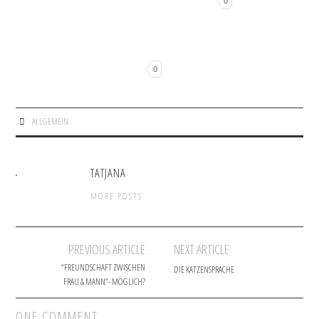
0
0
ALLGEMEIN
TATJANA
MORE POSTS
PREVIOUS ARTICLE
NEXT ARTICLE
Post navigation
“FREUNDSCHAFT ZWISCHEN
DIE KATZENSPRACHE
FRAU & MANN”- MÖGLICH?
ONE COMMENT