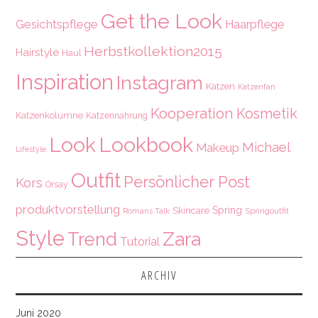
Get the Look
Gesichtspflege
Haarpflege
Herbstkollektion2015
Hairstyle
Haul
Inspiration
Instagram
Katzen
Katzenfan
Kooperation
Kosmetik
Katzenkolumne
Katzennahrung
Look
Lookbook
Michael
Makeup
Lifestyle
Outfit
Persönlicher Post
Kors
Orsay
produktvorstellung
Spring
Skincare
Springoutfit
Romans Talk
Style
Zara
Trend
Tutorial
ARCHIV
Juni 2020