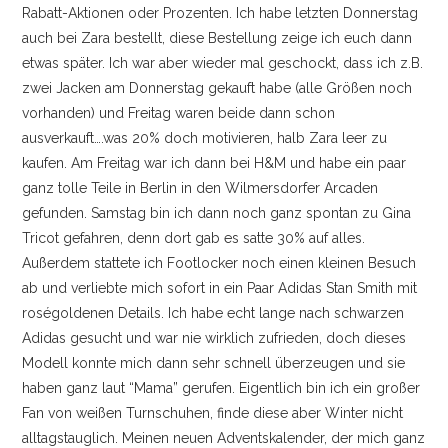
Rabatt-Aktionen oder Prozenten. Ich habe letzten Donnerstag
KONTAKT
auch bei Zara bestellt, diese Bestellung zeige ich euch dann
etwas später. Ich war aber wieder mal geschockt, dass ich z.B.
IMPRESSUM
zwei Jacken am Donnerstag gekauft habe (alle Größen noch
vorhanden) und Freitag waren beide dann schon
ausverkauft….was 20% doch motivieren, halb Zara leer zu
kaufen. Am Freitag war ich dann bei H&M und habe ein paar
ganz tolle Teile in Berlin in den Wilmersdorfer Arcaden
gefunden. Samstag bin ich dann noch ganz spontan zu Gina
Tricot gefahren, denn dort gab es satte 30% auf alles.
Außerdem stattete ich Footlocker noch einen kleinen Besuch
ab und verliebte mich sofort in ein Paar Adidas Stan Smith mit
roségoldenen Details. Ich habe echt lange nach schwarzen
Adidas gesucht und war nie wirklich zufrieden, doch dieses
Modell konnte mich dann sehr schnell überzeugen und sie
haben ganz laut “Mama” gerufen. Eigentlich bin ich ein großer
Fan von weißen Turnschuhen, finde diese aber Winter nicht
alltagstauglich. Meinen neuen Adventskalender, der mich ganz