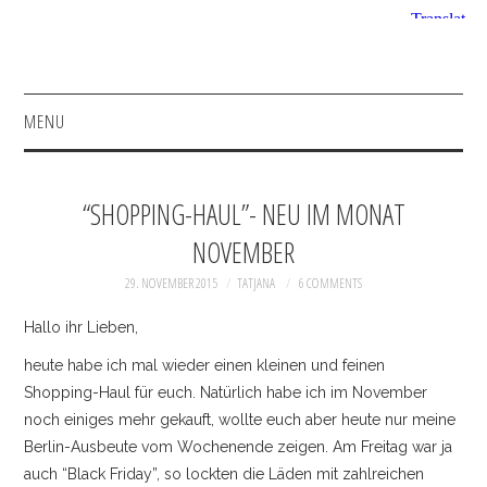
MENU
HOME
“SHOPPING-HAUL”- NEU IM MONAT
FASHION
NOVEMBER
BEAUTY
29. NOVEMBER 2015
TATJANA
6 COMMENTS
Hallo ihr Lieben,
SHOP
heute habe ich mal wieder einen kleinen und feinen
Shopping-Haul für euch. Natürlich habe ich im November
INSTAGRAM
noch einiges mehr gekauft, wollte euch aber heute nur meine
Berlin-Ausbeute vom Wochenende zeigen. Am Freitag war ja
FACEBOOK
auch “Black Friday”, so lockten die Läden mit zahlreichen