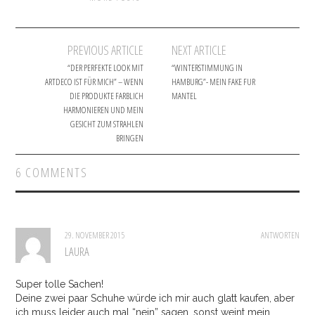
PREVIOUS ARTICLE
NEXT ARTICLE
Post navigation
“DER PERFEKTE LOOK MIT
“WINTERSTIMMUNG IN
ARTDECO IST FÜR MICH” – WENN
HAMBURG”- MEIN FAKE FUR
DIE PRODUKTE FARBLICH
MANTEL
HARMONIEREN UND MEIN
GESICHT ZUM STRAHLEN
BRINGEN
6 COMMENTS
29. NOVEMBER 2015
ANTWORTEN
LAURA
Super tolle Sachen!
Deine zwei paar Schuhe würde ich mir auch glatt kaufen, aber
ich muss leider auch mal “nein” sagen, sonst weint mein