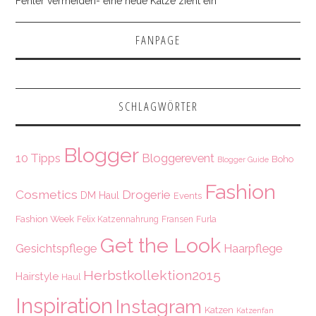
Fehler vermeiden- eine neue Katze zieht ein
FANPAGE
SCHLAGWÖRTER
Blogger
10 Tipps
Bloggerevent
Boho
Blogger Guide
Fashion
Cosmetics
Drogerie
DM Haul
Events
Fashion Week
Felix Katzennahrung
Fransen
Furla
Get the Look
Gesichtspflege
Haarpflege
Herbstkollektion2015
Hairstyle
Haul
Inspiration
Instagram
Katzen
Katzenfan