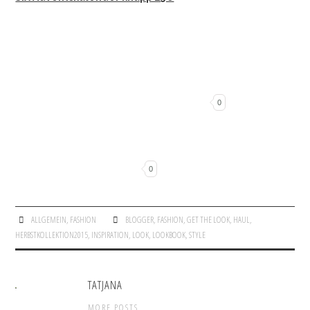
0
0
ALLGEMEIN
,
FASHION
BLOGGER
,
FASHION
,
GET THE LOOK
,
HAUL
,
HERBSTKOLLEKTION2015
,
INSPIRATION
,
LOOK
,
LOOKBOOK
,
STYLE
TATJANA
MORE POSTS