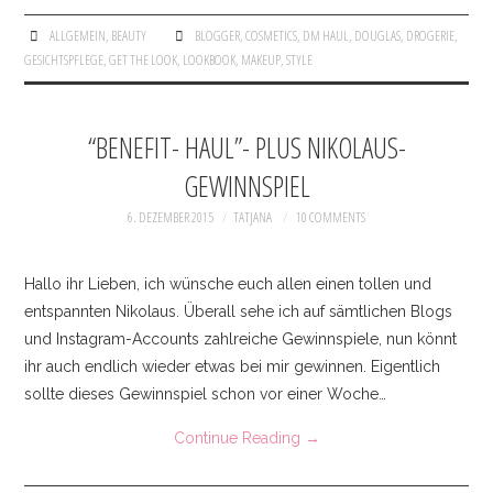
ALLGEMEIN
,
BEAUTY
BLOGGER
,
COSMETICS
,
DM HAUL
,
DOUGLAS
,
DROGERIE
,
GESICHTSPFLEGE
,
GET THE LOOK
,
LOOKBOOK
,
MAKEUP
,
STYLE
“BENEFIT- HAUL”- PLUS NIKOLAUS-
GEWINNSPIEL
6. DEZEMBER 2015
TATJANA
10 COMMENTS
Hallo ihr Lieben, ich wünsche euch allen einen tollen und
entspannten Nikolaus. Überall sehe ich auf sämtlichen Blogs
und Instagram-Accounts zahlreiche Gewinnspiele, nun könnt
ihr auch endlich wieder etwas bei mir gewinnen. Eigentlich
sollte dieses Gewinnspiel schon vor einer Woche…
Continue Reading
→