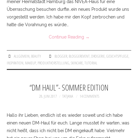
meiner Heimatstadt Hamburg das NIVEA-Haus für eine
BEAUTY
Überraschung besuchen durfte…ein neues Produkt wurde uns
vorgestellt werden. Ich habe mir den Kopf zerbrochen und
DRESSES & ONESIES
hatte die Vorahnung es würde…
JACKETS & COATS
Continue Reading
→
INTERIOR
ALLGEMEIN
,
BEAUTY
BLOGGER
,
BLOGGEREVENT
,
DROGERIE
,
GESICHTSPFLEGE
,
INSPIRATION
,
MAKEUP
,
PRODUKTVORSTELLUNG
,
SKINCARE
,
TUTORIAL
JEWELLERY
KNITWEAR
“DM HAUL”- SOMMER EDITION
28. JUNI 2017
TATJANA
14 COMMENTS
PANTS & DENIM
SHOES
Hallo ihr Lieben, endlich ist es wieder soweit und ich habe
einen neuen DM-Haul für euch. Lange musstet ihr warten…was
SHIRTS & BLOUSES
nicht heißt, dass ich nicht bei DM eingekauft habe. Vielmehr