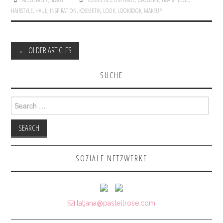
HAIRSTYLE
,
HAUL
,
INSPIRATION
,
KOSMETIK
,
LOOK
,
LOOKBOOK
,
MAKEUP
←
OLDER ARTICLES
Post navigation
SUCHE
Search for:
SOZIALE NETZWERKE
tatjana@pastellrose.com