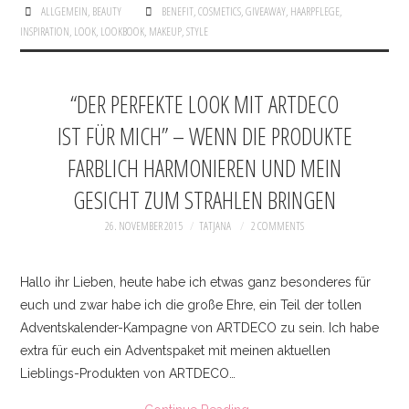
ALLGEMEIN
,
BEAUTY
BENEFIT
,
COSMETICS
,
GIVEAWAY
,
HAARPFLEGE
,
INSPIRATION
,
LOOK
,
LOOKBOOK
,
MAKEUP
,
STYLE
“DER PERFEKTE LOOK MIT ARTDECO
IST FÜR MICH” – WENN DIE PRODUKTE
FARBLICH HARMONIEREN UND MEIN
GESICHT ZUM STRAHLEN BRINGEN
26. NOVEMBER 2015
TATJANA
2 COMMENTS
Hallo ihr Lieben, heute habe ich etwas ganz besonderes für
euch und zwar habe ich die große Ehre, ein Teil der tollen
Adventskalender-Kampagne von ARTDECO zu sein. Ich habe
extra für euch ein Adventspaket mit meinen aktuellen
Lieblings-Produkten von ARTDECO…