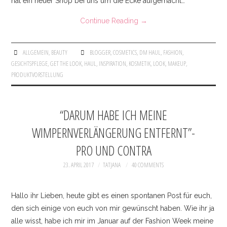
hat ein neuer Shop bei uns um die Ecke aufgemacht…
SKIRTS
Continue Reading
→
INSTAGRAM
ALLGEMEIN
,
BEAUTY
BLOGGER
,
COSMETICS
,
DM HAUL
,
FASHION
,
GESICHTSPFLEGE
,
GET THE LOOK
,
HAUL
,
INSPIRATION
,
KOSMETIK
,
LOOK
,
MAKEUP
,
FACEBOOK
PRODUKTVORSTELLUNG
KONTAKT
“DARUM HABE ICH MEINE
IMPRESSUM
WIMPERNVERLÄNGERUNG ENTFERNT”-
PRO UND CONTRA
23. APRIL 2017
TATJANA
40 COMMENTS
Hallo ihr Lieben, heute gibt es einen spontanen Post für euch,
den sich einige von euch von mir gewünscht haben. Wie ihr ja
alle wisst, habe ich mir im Januar auf der Fashion Week meine