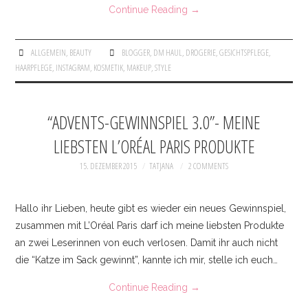
Continue Reading
→
ALLGEMEIN
,
BEAUTY
BLOGGER
,
DM HAUL
,
DROGERIE
,
GESICHTSPFLEGE
,
HAARPFLEGE
,
INSTAGRAM
,
KOSMETIK
,
MAKEUP
,
STYLE
“ADVENTS-GEWINNSPIEL 3.0”- MEINE
LIEBSTEN L’ORÉAL PARIS PRODUKTE
15. DEZEMBER 2015
TATJANA
2 COMMENTS
Hallo ihr Lieben, heute gibt es wieder ein neues Gewinnspiel,
zusammen mit L’Oréal Paris darf ich meine liebsten Produkte
an zwei Leserinnen von euch verlosen. Damit ihr auch nicht
die “Katze im Sack gewinnt”, kannte ich mir, stelle ich euch…
Continue Reading
→