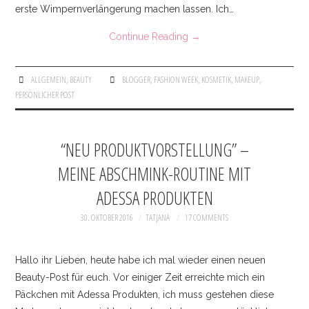
erste Wimpernverlängerung machen lassen. Ich…
Continue Reading
→
ALLGEMEIN
,
BEAUTY
BLOGGER
,
FASHION WEEK
,
KOSMETIK
,
MAKEUP
,
PERSÖNLICHER POST
“NEU PRODUKTVORSTELLUNG” –
MEINE ABSCHMINK-ROUTINE MIT
ADESSA PRODUKTEN
30. OKTOBER 2016
TATJANA
17 COMMENTS
Hallo ihr Lieben, heute habe ich mal wieder einen neuen
Beauty-Post für euch. Vor einiger Zeit erreichte mich ein
Päckchen mit Adessa Produkten, ich muss gestehen diese