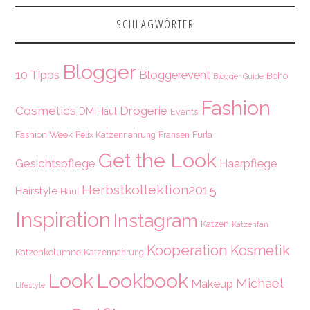
SCHLAGWÖRTER
Blogger
10 Tipps
Bloggerevent
Boho
Blogger Guide
Fashion
Cosmetics
Drogerie
DM Haul
Events
Fashion Week
Felix Katzennahrung
Fransen
Furla
Get the Look
Gesichtspflege
Haarpflege
Herbstkollektion2015
Hairstyle
Haul
Inspiration
Instagram
Katzen
Katzenfan
Kooperation
Kosmetik
Katzenkolumne
Katzennahrung
Look
Lookbook
Michael
Makeup
Lifestyle