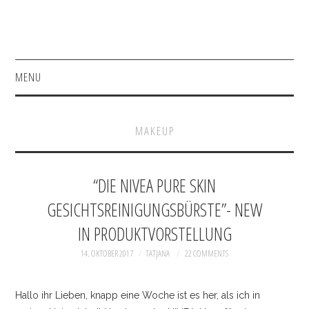
MENU
HOME
MAKEUP
FASHION
BEAUTY
“DIE NIVEA PURE SKIN
GESICHTSREINIGUNGSBÜRSTE”- NEW
SHOP
IN PRODUKTVORSTELLUNG
ACCESSOIRES
14. OKTOBER 2017
TATJANA
22 COMMENTS
BAGS
Hallo ihr Lieben, knapp eine Woche ist es her, als ich in