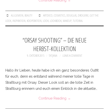
Continue Reading
→
ALLGEMEIN
,
BEAUTY
ARTDECO
,
COSMETICS
,
DOUGLAS
,
DROGERIE
,
GET THE
LOOK
,
INSPIRATION
,
KOOPERATION
,
LOOK
,
LOOKBOOK
,
MAKEUP
,
TUTORIAL
“ORSAY SHOOTING” – DIE NEUE
HERBST-KOLLEKTION
9. OKTOBER 2015
TATJANA
LEAVE A COMMENT
Hallo ihr Lieben, heute habe ich ein ganz besonderes Outfit
für euch, denn es entstand während meiner tolle Tage in
Straßburg mit Orsay. Dieser Look soll an die tolle Zeit in
Straßburg erinnern und euch einen Einblick in die aktuelle…
Continue Reading
→