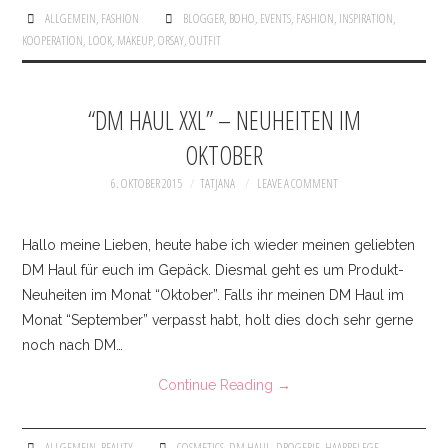
ALLGEMEIN
,
FASHION
BLOGGER
,
BOHO
,
EVENTS
,
FASHION
,
INSPIRATION
,
KOOPERATION
,
LOOK
,
MAKEUP
,
ORSAY
,
OUTFIT
“DM HAUL XXL” – NEUHEITEN IM
OKTOBER
6. OKTOBER 2015
TATJANA
LEAVE A COMMENT
Hallo meine Lieben, heute habe ich wieder meinen geliebten
DM Haul für euch im Gepäck. Diesmal geht es um Produkt-
Neuheiten im Monat “Oktober”. Falls ihr meinen DM Haul im
Monat “September” verpasst habt, holt dies doch sehr gerne
noch nach DM…
Continue Reading
→
ALLGEMEIN
,
BEAUTY
COSMETICS
,
DM HAUL
,
DROGERIE
,
HAARPFLEGE
,