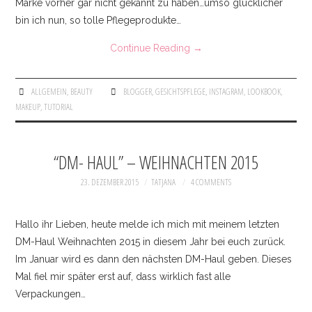
Marke vorher gar nicht gekannt zu haben…umso glücklicher
bin ich nun, so tolle Pflegeprodukte…
Continue Reading
→
ALLGEMEIN
,
BEAUTY
BLOGGER
,
GESICHTSPFLEGE
,
INSTAGRAM
,
LOOKBOOK
,
MAKEUP
,
TUTORIAL
“DM- HAUL” – WEIHNACHTEN 2015
23. DEZEMBER 2015
TATJANA
4 COMMENTS
Hallo ihr Lieben, heute melde ich mich mit meinem letzten
DM-Haul Weihnachten 2015 in diesem Jahr bei euch zurück.
Im Januar wird es dann den nächsten DM-Haul geben. Dieses
Mal fiel mir später erst auf, dass wirklich fast alle
Verpackungen…