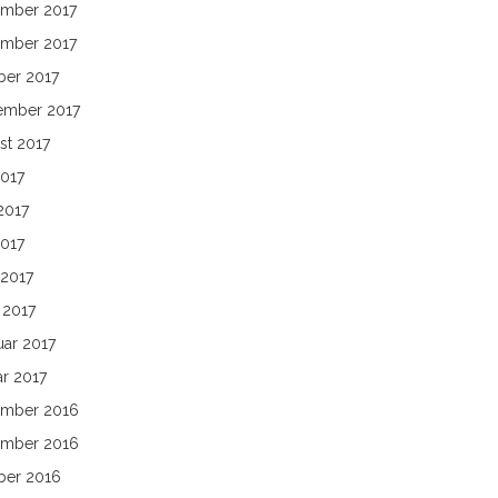
mber 2017
mber 2017
ber 2017
ember 2017
st 2017
2017
2017
2017
 2017
 2017
uar 2017
ar 2017
mber 2016
mber 2016
ber 2016