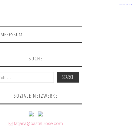
IMPRESSUM
SUCHE
h for:
SOZIALE NETZWERKE
tatjana@pastellrose.com