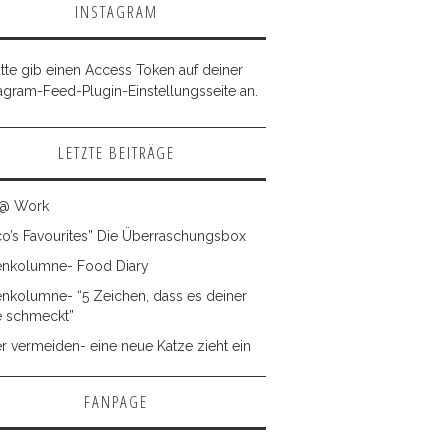
INSTAGRAM
itte gib einen Access Token auf deiner
tagram-Feed-Plugin-Einstellungsseite an.
LETZTE BEITRÄGE
 @ Work
co’s Favourites” Die Überraschungsbox
enkolumne- Food Diary
enkolumne- “5 Zeichen, dass es deiner
e schmeckt”
r vermeiden- eine neue Katze zieht ein
FANPAGE