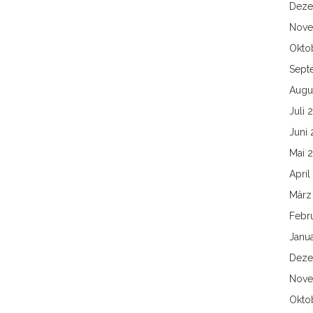
Deze
Nove
Okto
Sept
Augu
Juli 
Juni 
Mai 
April
März
Febr
Janu
Deze
Nove
Okto