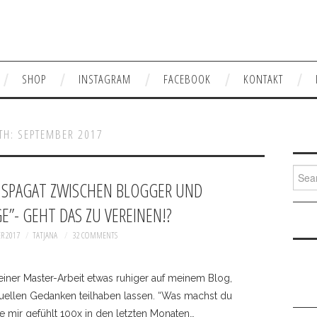
SHOP
INSTAGRAM
FACEBOOK
KONTAKT
TH:
SEPTEMBER 2017
Searc
 SPAGAT ZWISCHEN BLOGGER UND
E”- GEHT DAS ZU VEREINEN!?
R 2017
TATJANA
32 COMMENTS
 meiner Master-Arbeit etwas ruhiger auf meinem Blog,
ellen Gedanken teilhaben lassen. “Was machst du
die mir gefühlt 100x in den letzten Monaten…