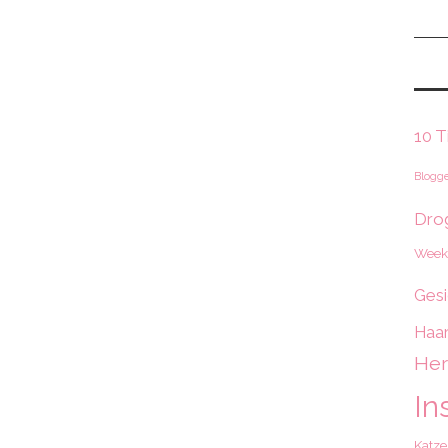
10 T
Blogge
Dro
Week
Gesi
Haar
Her
In
Katz