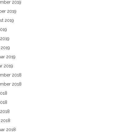
mber 2019
ber 2019
st 2019
2019
 2019
 2019
uar 2019
ar 2019
mber 2018
mber 2018
2018
2018
 2018
 2018
uar 2018