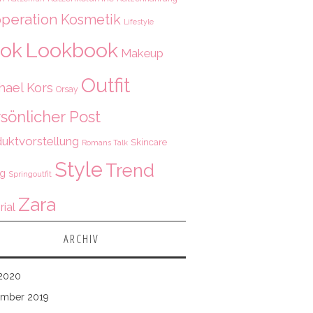
peration
Kosmetik
Lifestyle
ok
Lookbook
Makeup
Outfit
hael Kors
Orsay
sönlicher Post
uktvorstellung
Skincare
Romans Talk
Style
Trend
ng
Springoutfit
Zara
rial
ARCHIV
 2020
mber 2019