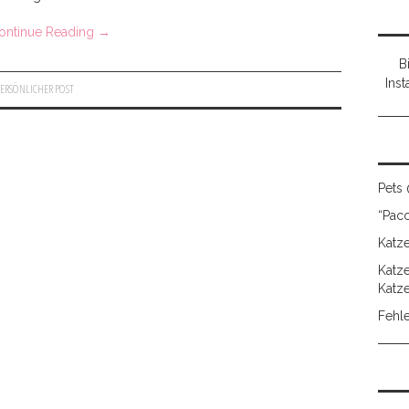
ontinue Reading
→
B
Ins
PERSÖNLICHER POST
Pets
“Pac
Katz
Katz
Katz
Fehle