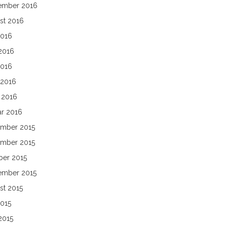
ember 2016
st 2016
2016
 2016
2016
 2016
 2016
ar 2016
mber 2015
mber 2015
ber 2015
ember 2015
st 2015
2015
2015