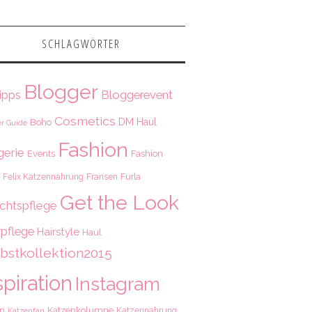
SCHLAGWÖRTER
Blogger
ipps
Bloggerevent
Cosmetics
DM Haul
Boho
r Guide
Fashion
gerie
Fashion
Events
Felix Katzennahrung
Fransen
Furla
Get the Look
chtspflege
pflege
Hairstyle
Haul
bstkollektion2015
spiration
Instagram
en
Katzenkolumne
Katzennahrung
Katzenfan