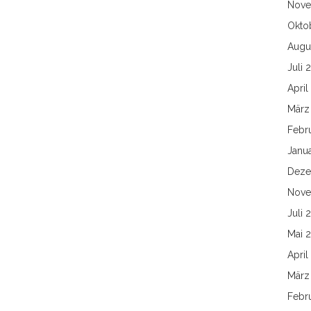
Nove
Okto
Augu
Juli 
April
März
Febr
Janu
Deze
Nove
Juli 
Mai 
April
März
Febr