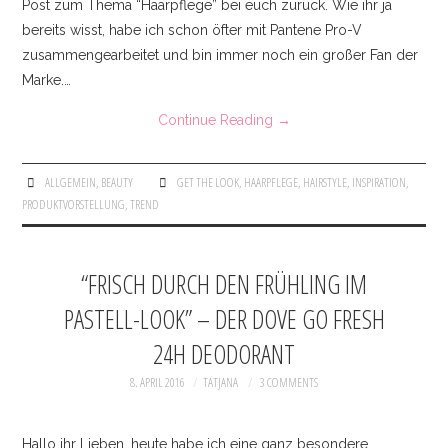
Post zum Thema “Haarpflege” bei euch zurück. Wie ihr ja
BEAUTY
bereits wisst, habe ich schon öfter mit Pantene Pro-V
zusammengearbeitet und bin immer noch ein großer Fan der
DRESSES & ONESIES
Marke.…
JACKETS & COATS
Continue Reading
→
INTERIOR
ALLGEMEIN
,
BEAUTY
GET THE LOOK
,
HAARPFLEGE
,
HAIRSTYLE
,
INSPIRATION
,
PRODUKTVORSTELLUNG
,
TREND
JEWELLERY
KNITWEAR
“FRISCH DURCH DEN FRÜHLING IM
PASTELL-LOOK” – DER DOVE GO FRESH
PANTS & DENIM
24H DEODORANT
SHOES
8. APRIL 2016
TATJANA
3 COMMENTS
SHIRTS & BLOUSES
Hallo ihr Lieben, heute habe ich eine ganz besondere