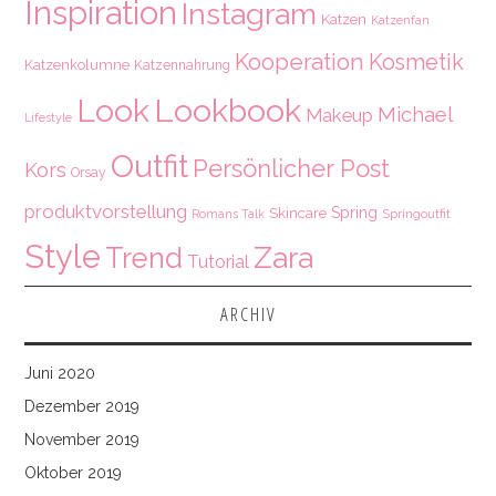
Inspiration
Instagram
Katzen
Katzenfan
Kooperation
Kosmetik
Katzenkolumne
Katzennahrung
Look
Lookbook
Michael
Makeup
Lifestyle
Outfit
Persönlicher Post
Kors
Orsay
produktvorstellung
Spring
Skincare
Springoutfit
Romans Talk
Style
Zara
Trend
Tutorial
ARCHIV
Juni 2020
Dezember 2019
November 2019
Oktober 2019