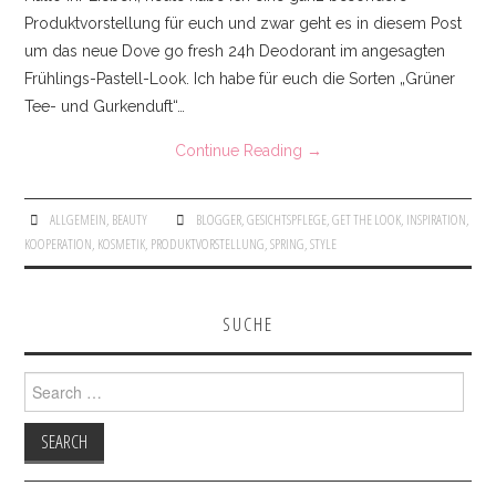
Produktvorstellung für euch und zwar geht es in diesem Post
SKIRTS
um das neue Dove go fresh 24h Deodorant im angesagten
Frühlings-Pastell-Look. Ich habe für euch die Sorten „Grüner
INSTAGRAM
Tee- und Gurkenduft“…
FACEBOOK
Continue Reading
→
KONTAKT
ALLGEMEIN
,
BEAUTY
BLOGGER
,
GESICHTSPFLEGE
,
GET THE LOOK
,
INSPIRATION
,
KOOPERATION
,
KOSMETIK
,
PRODUKTVORSTELLUNG
,
SPRING
,
STYLE
IMPRESSUM
SUCHE
Search for: