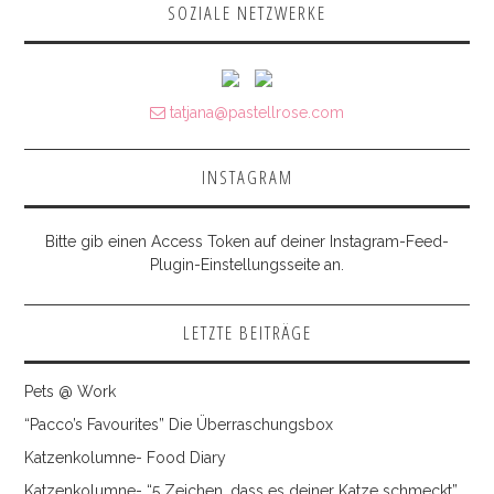
SOZIALE NETZWERKE
tatjana@pastellrose.com
INSTAGRAM
Bitte gib einen Access Token auf deiner Instagram-Feed-
Plugin-Einstellungsseite an.
LETZTE BEITRÄGE
Pets @ Work
“Pacco’s Favourites” Die Überraschungsbox
Katzenkolumne- Food Diary
Katzenkolumne- “5 Zeichen, dass es deiner Katze schmeckt”