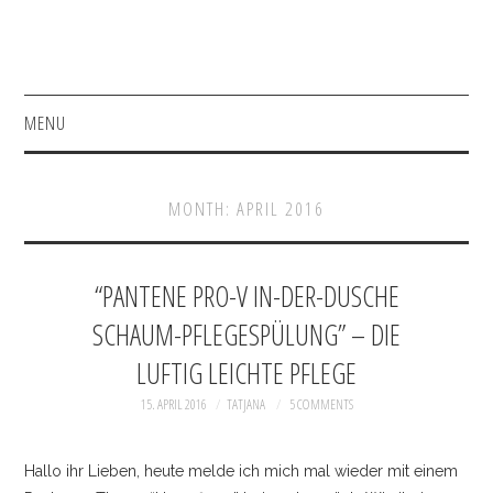
MENU
HOME
MONTH:
APRIL 2016
FASHION
BEAUTY
“PANTENE PRO-V IN-DER-DUSCHE
SCHAUM-PFLEGESPÜLUNG” – DIE
SHOP
LUFTIG LEICHTE PFLEGE
ACCESSOIRES
15. APRIL 2016
TATJANA
5 COMMENTS
BAGS
Hallo ihr Lieben, heute melde ich mich mal wieder mit einem