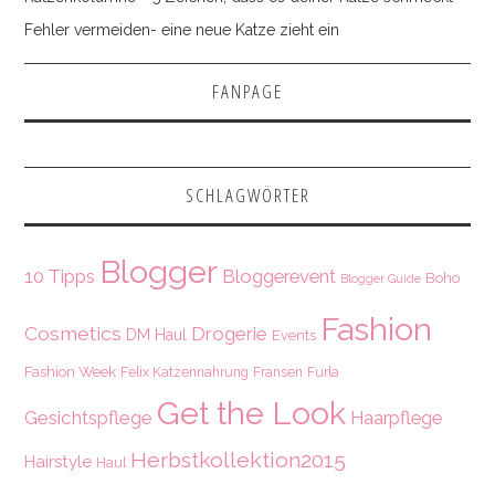
Fehler vermeiden- eine neue Katze zieht ein
FANPAGE
SCHLAGWÖRTER
Blogger
10 Tipps
Bloggerevent
Boho
Blogger Guide
Fashion
Cosmetics
Drogerie
DM Haul
Events
Fashion Week
Felix Katzennahrung
Fransen
Furla
Get the Look
Gesichtspflege
Haarpflege
Herbstkollektion2015
Hairstyle
Haul