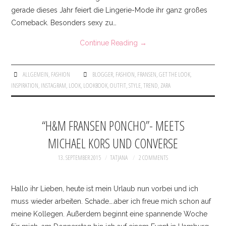
BEAUTY
gerade dieses Jahr feiert die Lingerie-Mode ihr ganz großes
Comeback. Besonders sexy zu…
DRESSES & ONESIES
Continue Reading
→
JACKETS & COATS
ALLGEMEIN
,
FASHION
BLOGGER
,
FASHION
,
FRANSEN
,
GET THE LOOK
,
INTERIOR
INSPIRATION
,
INSTAGRAM
,
LOOK
,
LOOKBOOK
,
OUTFIT
,
STYLE
,
TREND
,
ZARA
JEWELLERY
“H&M FRANSEN PONCHO”- MEETS
KNITWEAR
MICHAEL KORS UND CONVERSE
13. SEPTEMBER 2015
TATJANA
2 COMMENTS
PANTS & DENIM
SHOES
Hallo ihr Lieben, heute ist mein Urlaub nun vorbei und ich
muss wieder arbeiten. Schade….aber ich freue mich schon auf
SHIRTS & BLOUSES
meine Kollegen. Außerdem beginnt eine spannende Woche