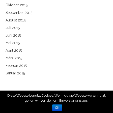
Oktober 2015
September 2015
August 2015
Juli 2015
Juni 2015
Mai 2015
April 2015
März 2015
Februar 2015
Januar 2015
Diese Website benutzt Cookies. Wenn du die Website weiter nutzt,
gehen wir von deinem Einverständnis aus.
© 2026 PASTELLROSE. ALL RIGHTS RESERVED.
FASHIONISTA
BY ATHEMES
OK