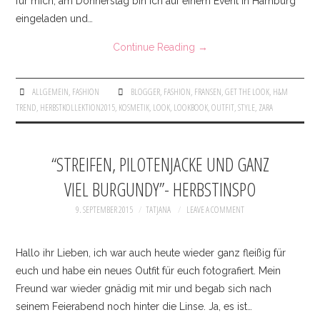
für mich, am Donnerstag bin ich auf einem Event in Hamburg
eingeladen und…
SKIRTS
Continue Reading
→
INSTAGRAM
FACEBOOK
ALLGEMEIN
,
FASHION
BLOGGER
,
FASHION
,
FRANSEN
,
GET THE LOOK
,
H&M
TREND
,
HERBSTKOLLEKTION2015
,
KOSMETIK
,
LOOK
,
LOOKBOOK
,
OUTFIT
,
STYLE
,
ZARA
KONTAKT
“STREIFEN, PILOTENJACKE UND GANZ
IMPRESSUM
VIEL BURGUNDY”- HERBSTINSPO
9. SEPTEMBER 2015
TATJANA
LEAVE A COMMENT
Hallo ihr Lieben, ich war auch heute wieder ganz fleißig für
euch und habe ein neues Outfit für euch fotografiert. Mein
Freund war wieder gnädig mit mir und begab sich nach
seinem Feierabend noch hinter die Linse. Ja, es ist…