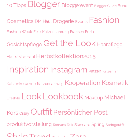
Blogger
10 Tipps
Bloggerevent
Boho
Blogger Guide
Fashion
Cosmetics
Drogerie
DM Haul
Events
Fashion Week
Felix Katzennahrung
Fransen
Furla
Get the Look
Gesichtspflege
Haarpflege
Herbstkollektion2015
Hairstyle
Haul
Inspiration
Instagram
Katzen
Katzenfan
Kooperation
Kosmetik
Katzenkolumne
Katzennahrung
Look
Lookbook
Michael
Makeup
Lifestyle
Outfit
Persönlicher Post
Kors
Orsay
produktvorstellung
Spring
Skincare
Springoutfit
Romans Talk
Style
Zara