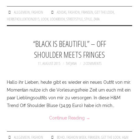
ALLGEMEIN
,
FASHION
ADIDAS
,
FASHION
,
FRANSEN
,
GET THE LOOK
,
HERBSTKOLLEKTION2015
,
LOOK
,
LOOKBOOK
,
STREETSTYLE
,
STYLE
,
ZARA
“BLACK IS BEAUTIFUL” – OFF
SHOULDER MEETS FRINGES
11. AUGUST 2015
TATJANA
2 COMMENTS
Hallo ihr Lieben, heute gibt es wieder ein neues Outfit von mir.
Momentan nutze ich die Vorlesungsfreie Zeit um euch mit ein
paar Lieblingsoutfits von mir zu versorgen. In diese H&M
Trend Off Shoulder Bluse (34,99 Euro) habe ich mich…
Continue Reading
→
ALLGEMEIN
,
FASHION
BOHO
,
FASHION WEEK
,
FRANSEN
,
GET THE LOOK
,
H&M