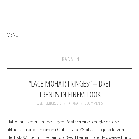
MENU
HOME
FRANSEN
FASHION
BEAUTY
“LACE MOHAIR FRINGES” – DREI
TRENDS IN EINEM LOOK
SHOP
6. SEPTEMBER 2016
TATJANA
6 COMMENTS
ACCESSOIRES
Hallo ihr Lieben, im heutigen Post vereine ich gleich drei
BAGS
aktuelle Trends in einem Outfit. Lace/Spitze ist gerade zum
Herbst/Winter immer ein großes Thema in der Modewelt und