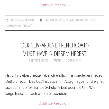
Continue Reading
→
ALLGEMEIN
,
FASHION
FASHION
,
FRANSEN
,
FRINGES
,
INSPIRATION
,
LOOK
,
LOOKBOOK
,
OUTFIT
,
ZARA
“DER OLIVFARBENE TRENCHCOAT”-
MUST-HAVE IN DIESEM HERBST
7. SEPTEMBER 2015
TATJANA
2 COMMENTS
Hallo ihr Lieben, heute habe ich endlich mal wieder ein neues
Outfit für euch. Das Outfit ist super im Alltag tragbar und eignet
sich somit perfekt für die Schule, Arbeit oder die Uni. Wie
lange habe ich nach einem passenden…
Continue Reading
→