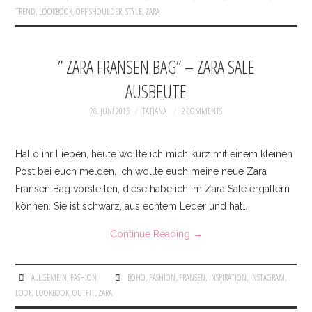
TREND
,
LOOKBOOK
,
OFF SHOULDER
,
STYLE
,
ZARA
” ZARA FRANSEN BAG” – ZARA SALE
AUSBEUTE
28. JUNI 2015
TATJANA
2 COMMENTS
Hallo ihr Lieben, heute wollte ich mich kurz mit einem kleinen
Post bei euch melden. Ich wollte euch meine neue Zara
Fransen Bag vorstellen, diese habe ich im Zara Sale ergattern
können. Sie ist schwarz, aus echtem Leder und hat…
Continue Reading
→
ALLGEMEIN
,
FASHION
BOHO
,
FASHION
,
FRANSEN
,
INSPIRATION
,
INSTAGRAM
,
LOOK
,
LOOKBOOK
,
OUTFIT
,
ZARA