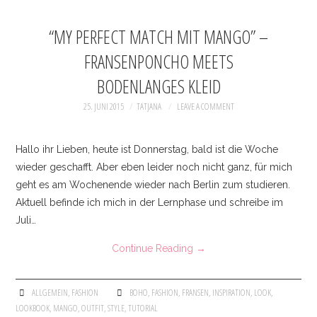
“MY PERFECT MATCH MIT MANGO” –
FRANSENPONCHO MEETS
BODENLANGES KLEID
25. JUNI 2015
TATJANA
LEAVE A COMMENT
Hallo ihr Lieben, heute ist Donnerstag, bald ist die Woche
wieder geschafft. Aber eben leider noch nicht ganz, für mich
geht es am Wochenende wieder nach Berlin zum studieren.
Aktuell befinde ich mich in der Lernphase und schreibe im
Juli…
Continue Reading
→
ALLGEMEIN
,
FASHION
BOHO
,
FASHION
,
FRANSEN
,
INSPIRATION
,
LOOK
,
LOOKBOOK
,
MANGO
,
OUTFIT
,
STYLE
,
TUTORIAL