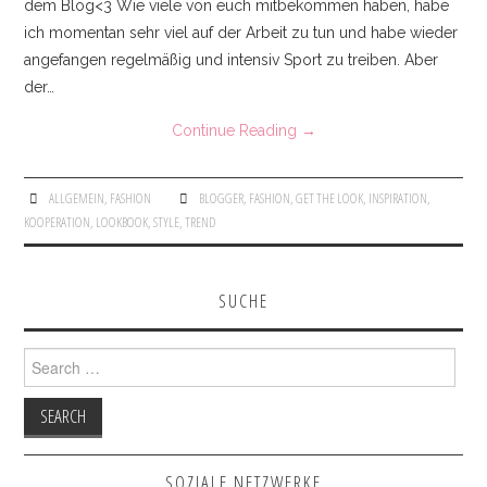
dem Blog<3 Wie viele von euch mitbekommen haben, habe
KONTAKT
ich momentan sehr viel auf der Arbeit zu tun und habe wieder
angefangen regelmäßig und intensiv Sport zu treiben. Aber
IMPRESSUM
der…
Continue Reading
→
ALLGEMEIN
,
FASHION
BLOGGER
,
FASHION
,
GET THE LOOK
,
INSPIRATION
,
KOOPERATION
,
LOOKBOOK
,
STYLE
,
TREND
SUCHE
Search for:
SOZIALE NETZWERKE