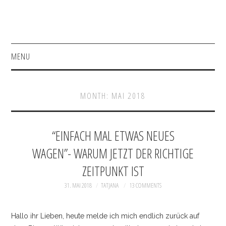
MENU
HOME
MONTH:
MAI 2018
FASHION
BEAUTY
“EINFACH MAL ETWAS NEUES
WAGEN”- WARUM JETZT DER RICHTIGE
SHOP
ZEITPUNKT IST
INSTAGRAM
31. MAI 2018
TATJANA
13 COMMENTS
FACEBOOK
Hallo ihr Lieben, heute melde ich mich endlich zurück auf