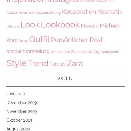
Katzen
Katzenfan
Kooperation
Kosmetik
Katzenkolumne
Katzennahrung
Look
Lookbook
Michael
Makeup
Lifestyle
Outfit
Persönlicher Post
Kors
Orsay
produktvorstellung
Spring
Skincare
Springoutfit
Romans Talk
Style
Zara
Trend
Tutorial
ARCHIV
Juni 2020
Dezember 2019
November 2019
Oktober 2019
August 2019