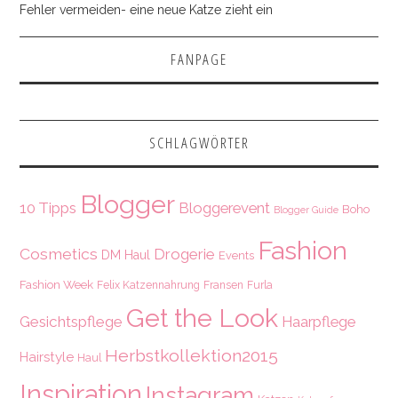
Fehler vermeiden- eine neue Katze zieht ein
FANPAGE
SCHLAGWÖRTER
Blogger
10 Tipps
Bloggerevent
Boho
Blogger Guide
Fashion
Cosmetics
Drogerie
DM Haul
Events
Fashion Week
Felix Katzennahrung
Fransen
Furla
Get the Look
Gesichtspflege
Haarpflege
Herbstkollektion2015
Hairstyle
Haul
Inspiration
Instagram