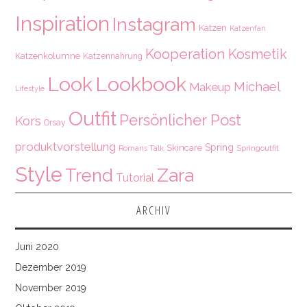
Inspiration
Instagram
Katzen
Katzenfan
Kooperation
Kosmetik
Katzenkolumne
Katzennahrung
Look
Lookbook
Michael
Makeup
Lifestyle
Outfit
Persönlicher Post
Kors
Orsay
produktvorstellung
Spring
Skincare
Springoutfit
Romans Talk
Style
Zara
Trend
Tutorial
ARCHIV
Juni 2020
Dezember 2019
November 2019