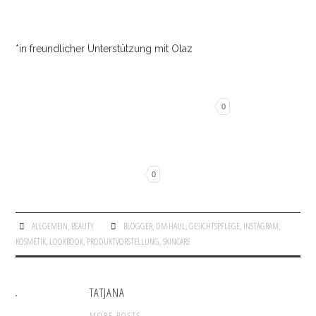
*in freundlicher Unterstützung mit Olaz
0
0
ALLGEMEIN
,
BEAUTY
BLOGGER
,
DM HAUL
,
GESICHTSPFLEGE
,
INSTAGRAM
,
KOSMETIK
,
LOOKBOOK
,
PRODUKTVORSTELLUNG
,
SKINCARE
TATJANA
MORE POSTS