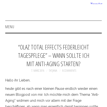
MENU
HOME
“OLAZ TOTAL EFFECTS FEDERLEICHT
FASHION
TAGESPFLEGE” – WANN SOLLTE ICH
MIT ANTI-AGING STARTEN?
BEAUTY
7. MÄRZ 2016
TATJANA
8 COMMENTS
SHOP
Hallo ihr Lieben,
INSTAGRAM
heute gibt es nach einer kleinen Pause endlich wieder einen
neuen Blogpost von mir. Ich möchte mich dem Thema “Anti-
FACEBOOK
Aging” widmen und mich vor allem mit der Frage
beschäftigen, ab wann man eigentlich damit beginnen sollte.