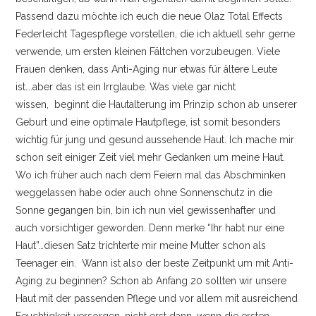
KONTAKT
Passend dazu möchte ich euch die neue Olaz Total Effects
Federleicht Tagespflege vorstellen, die ich aktuell sehr gerne
IMPRESSUM
verwende, um ersten kleinen Fältchen vorzubeugen. Viele
Frauen denken, dass Anti-Aging nur etwas für ältere Leute
ist….aber das ist ein Irrglaube. Was viele gar nicht
wissen, beginnt die Hautalterung im Prinzip schon ab unserer
Geburt und eine optimale Hautpflege, ist somit besonders
wichtig für jung und gesund aussehende Haut. Ich mache mir
schon seit einiger Zeit viel mehr Gedanken um meine Haut.
Wo ich früher auch nach dem Feiern mal das Abschminken
weggelassen habe oder auch ohne Sonnenschutz in die
Sonne gegangen bin, bin ich nun viel gewissenhafter und
auch vorsichtiger geworden. Denn merke “Ihr habt nur eine
Haut”…diesen Satz trichterte mir meine Mutter schon als
Teenager ein. Wann ist also der beste Zeitpunkt um mit Anti-
Aging zu beginnen? Schon ab Anfang 20 sollten wir unsere
Haut mit der passenden Pflege und vor allem mit ausreichend