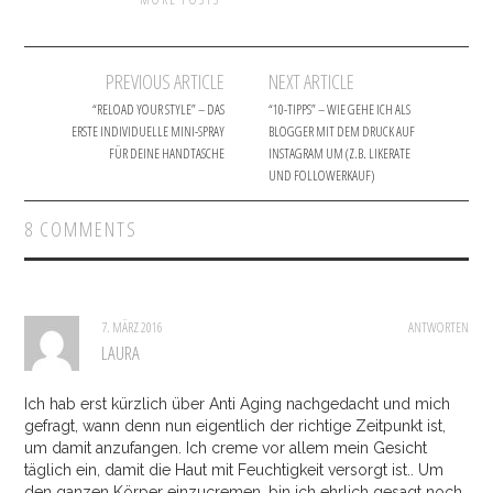
PREVIOUS ARTICLE
NEXT ARTICLE
Post navigation
“RELOAD YOUR STYLE” – DAS
“10-TIPPS” – WIE GEHE ICH ALS
ERSTE INDIVIDUELLE MINI-SPRAY
BLOGGER MIT DEM DRUCK AUF
FÜR DEINE HANDTASCHE
INSTAGRAM UM (Z.B. LIKERATE
UND FOLLOWERKAUF)
8 COMMENTS
7. MÄRZ 2016
ANTWORTEN
LAURA
Ich hab erst kürzlich über Anti Aging nachgedacht und mich
gefragt, wann denn nun eigentlich der richtige Zeitpunkt ist,
um damit anzufangen. Ich creme vor allem mein Gesicht
täglich ein, damit die Haut mit Feuchtigkeit versorgt ist.. Um
den ganzen Körper einzucremen, bin ich ehrlich gesagt noch