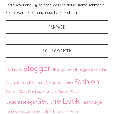
Katzenkolumne- “5 Zeichen, dass es deiner Katze schmeckt”
Fehler vermeiden- eine neue Katze zieht ein
FANPAGE
SCHLAGWÖRTER
Blogger
10 Tipps
Bloggerevent
Boho
Blogger Guide
Fashion
Cosmetics
Drogerie
DM Haul
Events
Fashion Week
Felix Katzennahrung
Fransen
Furla
Get the Look
Gesichtspflege
Haarpflege
Herbstkollektion2015
Hairstyle
Haul