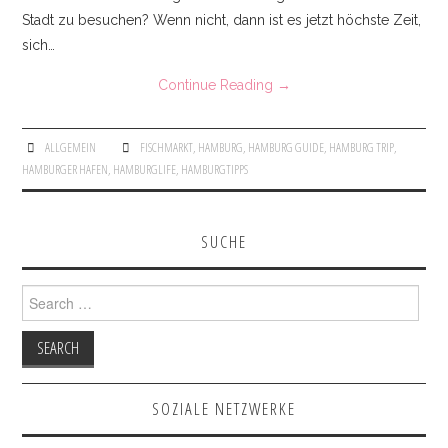
BEAUTY
Stadt zu besuchen? Wenn nicht, dann ist es jetzt höchste Zeit,
sich…
DRESSES & ONESIES
Continue Reading
→
JACKETS & COATS
ALLGEMEIN
FISCHMARKT
,
HAMBURG
,
HAMBURG GUIDE
,
HAMBURG TRIP
,
INTERIOR
HAMBURGER HAFEN
,
HAMBURGLIFE
,
HAMBURGTIPPS
JEWELLERY
SUCHE
KNITWEAR
Search for:
PANTS & DENIM
SHOES
SOZIALE NETZWERKE
SHIRTS & BLOUSES