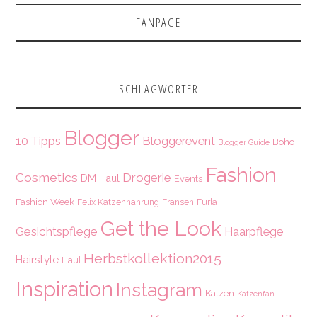
FANPAGE
SCHLAGWÖRTER
Blogger
10 Tipps
Bloggerevent
Boho
Blogger Guide
Fashion
Cosmetics
Drogerie
DM Haul
Events
Fashion Week
Felix Katzennahrung
Fransen
Furla
Get the Look
Gesichtspflege
Haarpflege
Herbstkollektion2015
Hairstyle
Haul
Inspiration
Instagram
Katzen
Katzenfan