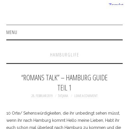
MENU
HOME
HAMBURGLIFE
FASHION
BEAUTY
“ROMANS TALK” – HAMBURG GUIDE
TEIL 1
SHOP
28. FEBRUAR 2019
TATJANA
LEAVE A COMMENT
ACCESSOIRES
10 Orte/ Sehenswürdigkeiten, die ihr unbedingt sehen müsst,
BAGS
wenn ihr nach Hamburg kommt Hello meine Lieben, Habt ihr
euch schon mal überlegt nach Hamburg zu kommen und die