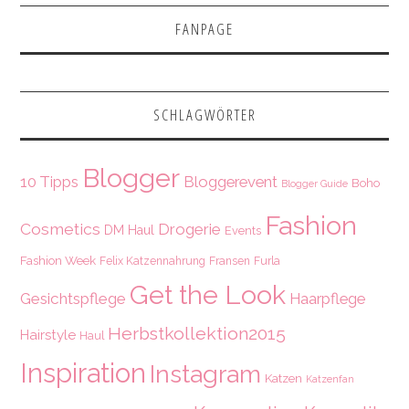
FANPAGE
SCHLAGWÖRTER
Blogger
10 Tipps
Bloggerevent
Boho
Blogger Guide
Fashion
Cosmetics
Drogerie
DM Haul
Events
Fashion Week
Felix Katzennahrung
Fransen
Furla
Get the Look
Gesichtspflege
Haarpflege
Herbstkollektion2015
Hairstyle
Haul
Inspiration
Instagram
Katzen
Katzenfan