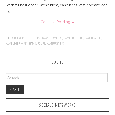
BEAUTY
Stadt zu besuchen? Wenn nicht, dann ist es jetzt höchste Zeit,
sich…
DRESSES & ONESIES
Continue Reading
→
JACKETS & COATS
ALLGEMEIN
FISCHMARKT
,
HAMBURG
,
HAMBURG GUIDE
,
HAMBURG TRIP
,
INTERIOR
HAMBURGER HAFEN
,
HAMBURGLIFE
,
HAMBURGTIPPS
JEWELLERY
SUCHE
KNITWEAR
Search for:
PANTS & DENIM
SHOES
SOZIALE NETZWERKE
SHIRTS & BLOUSES