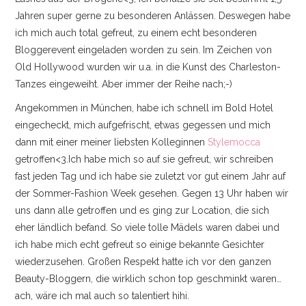
BEAUTY
Jahren super gerne zu besonderen Anlässen. Deswegen habe
ich mich auch total gefreut, zu einem echt besonderen
DRESSES & ONESIES
Bloggerevent eingeladen worden zu sein. Im Zeichen von
Old Hollywood wurden wir u.a. in die Kunst des Charleston-
JACKETS & COATS
Tanzes eingeweiht. Aber immer der Reihe nach;-)
Angekommen in München, habe ich schnell im Bold Hotel
INTERIOR
eingecheckt, mich aufgefrischt, etwas gegessen und mich
dann mit einer meiner liebsten Kolleginnen
Stylemocca
JEWELLERY
getroffen<3.Ich habe mich so auf sie gefreut, wir schreiben
fast jeden Tag und ich habe sie zuletzt vor gut einem Jahr auf
KNITWEAR
der Sommer-Fashion Week gesehen. Gegen 13 Uhr haben wir
uns dann alle getroffen und es ging zur Location, die sich
PANTS & DENIM
eher ländlich befand. So viele tolle Mädels waren dabei und
ich habe mich echt gefreut so einige bekannte Gesichter
SHOES
wiederzusehen. Großen Respekt hatte ich vor den ganzen
Beauty-Bloggern, die wirklich schon top geschminkt waren…
SHIRTS & BLOUSES
ach, wäre ich mal auch so talentiert hihi.