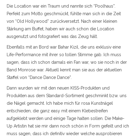
Die Location war ein Traum und nannte sich “Poolhaus”.
SKIRTS
Perfekt zum Motto geschmückt, fühlte man sich in die Zeit
von “Old Hollywood” zurückversetzt. Nach einer kleinen
INSTAGRAM
Stärkung am Buffet, haben wir auch schon die Location
ausgenutzt und fotografiert was das Zeug hält.
FACEBOOK
Ebenfalls mit an Bord war Bahar Kizil, die uns exklusiv eine
KONTAKT
Life-Performance mit ihrer so tollen Stimme gab. Ich muss
sagen, dass ich schon damals ein Fan war, wo sie noch in der
IMPRESSUM
Band Monrose war. Aktuell kennt man sie aus der aktuellen
Staffel von “Dance Dance Dance”.
Dann wurden wir mit den neuen KISS-Produkten und
Produkten aus dem Standard-Sortiment geschminkt bzw. uns
die Nägel gemacht. Ich habe mich für rosa Kunstnägel
entschieden, die ganz easy mit einem Klebestreifen
aufgeklebt werden und einige Tage halten sollen. Die Make-
Up Artistin hat sie mir dann noch schön in Form gefeilt und ich
muss sagen, dass ich definitiv wieder welche ausprobieren