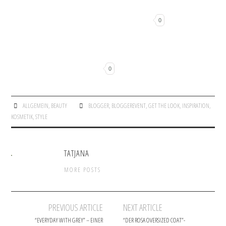
0
0
ALLGEMEIN
,
BEAUTY
BLOGGER
,
BLOGGEREVENT
,
GET THE LOOK
,
INSPIRATION
,
KOSMETIK
,
STYLE
TATJANA
MORE POSTS
PREVIOUS ARTICLE
NEXT ARTICLE
Post navigation
“EVERYDAY WITH GREY” – EINER
“DER ROSA OVERSIZED COAT”-