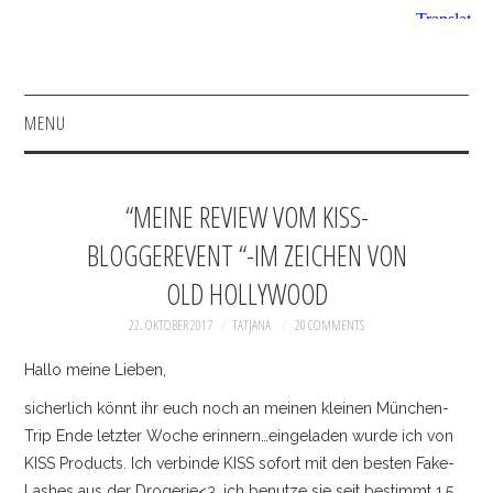
MENU
HOME
“MEINE REVIEW VOM KISS-
FASHION
BLOGGEREVENT “-IM ZEICHEN VON
OLD HOLLYWOOD
BEAUTY
22. OKTOBER 2017
TATJANA
20 COMMENTS
SHOP
Hallo meine Lieben,
ACCESSOIRES
sicherlich könnt ihr euch noch an meinen kleinen München-
Trip Ende letzter Woche erinnern…eingeladen wurde ich von
BAGS
KISS Products. Ich verbinde KISS sofort mit den besten Fake-
Lashes aus der Drogerie<3, ich benutze sie seit bestimmt 1,5