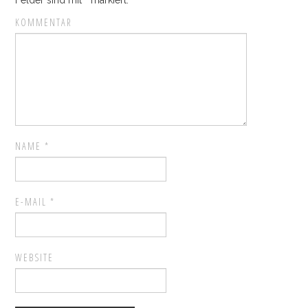
Felder sind mit
*
markiert.
KOMMENTAR
NAME
*
E-MAIL
*
WEBSITE