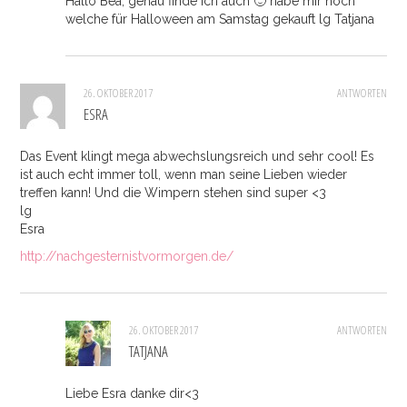
Hallo Bea, genau finde ich auch 🙂 habe mir noch
welche für Halloween am Samstag gekauft lg Tatjana
26. OKTOBER 2017
ANTWORTEN
ESRA
Das Event klingt mega abwechslungsreich und sehr cool! Es
ist auch echt immer toll, wenn man seine Lieben wieder
treffen kann! Und die Wimpern stehen sind super <3
lg
Esra
http://nachgesternistvormorgen.de/
26. OKTOBER 2017
ANTWORTEN
TATJANA
Liebe Esra danke dir<3