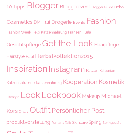
Blogger
10 Tipps
Bloggerevent
Boho
Blogger Guide
Fashion
Cosmetics
Drogerie
DM Haul
Events
Fashion Week
Felix Katzennahrung
Fransen
Furla
Get the Look
Gesichtspflege
Haarpflege
Herbstkollektion2015
Hairstyle
Haul
Inspiration
Instagram
Katzen
Katzenfan
Kooperation
Kosmetik
Katzenkolumne
Katzennahrung
Look
Lookbook
Michael
Makeup
Lifestyle
Outfit
Persönlicher Post
Kors
Orsay
produktvorstellung
Spring
Skincare
Springoutfit
Romans Talk